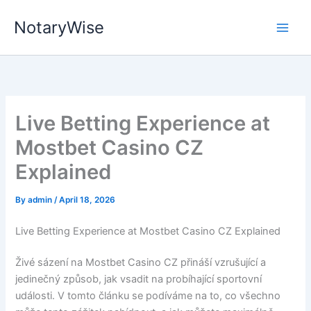
Skip
NotaryWise
to
content
Live Betting Experience at
Mostbet Casino CZ
Explained
By
admin
/
April 18, 2026
Live Betting Experience at Mostbet Casino CZ Explained
Živé sázení na Mostbet Casino CZ přináší vzrušující a
jedinečný způsob, jak vsadit na probíhající sportovní
události. V tomto článku se podíváme na to, co všechno