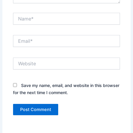
Name*
Email*
Website
Save my name, email, and website in this browser
for the next time I comment.