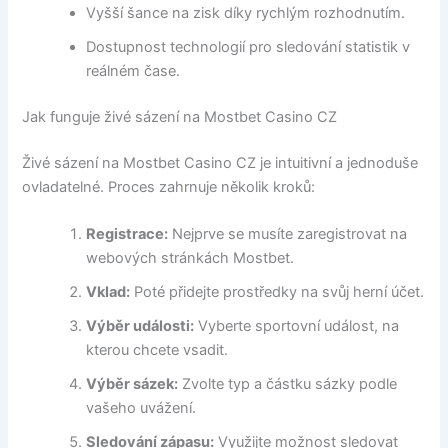
Vyšší šance na zisk díky rychlým rozhodnutím.
Dostupnost technologií pro sledování statistik v
reálném čase.
Jak funguje živé sázení na Mostbet Casino CZ
Živé sázení na Mostbet Casino CZ je intuitivní a jednoduše
ovladatelné. Proces zahrnuje několik kroků:
Registrace:
Nejprve se musíte zaregistrovat na
webových stránkách Mostbet.
Vklad:
Poté přidejte prostředky na svůj herní účet.
Výběr události:
Vyberte sportovní událost, na
kterou chcete vsadit.
Výběr sázek:
Zvolte typ a částku sázky podle
vašeho uvážení.
Sledování zápasu:
Využijte možnost sledovat