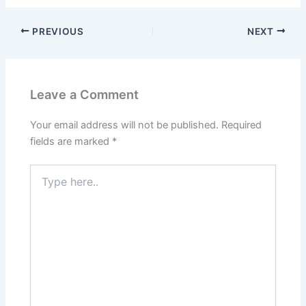
PREVIOUS
NEXT
Leave a Comment
Your email address will not be published.
Required
fields are marked
*
Type
here..