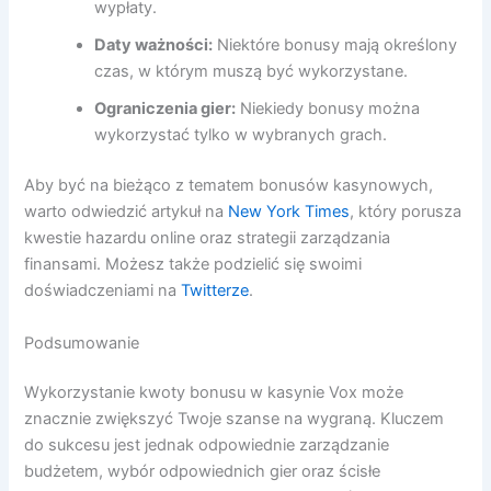
wypłaty.
Daty ważności:
Niektóre bonusy mają określony
czas, w którym muszą być wykorzystane.
Ograniczenia gier:
Niekiedy bonusy można
wykorzystać tylko w wybranych grach.
Aby być na bieżąco z tematem bonusów kasynowych,
warto odwiedzić artykuł na
New York Times
, który porusza
kwestie hazardu online oraz strategii zarządzania
finansami. Możesz także podzielić się swoimi
doświadczeniami na
Twitterze
.
Podsumowanie
Wykorzystanie kwoty bonusu w kasynie Vox może
znacznie zwiększyć Twoje szanse na wygraną. Kluczem
do sukcesu jest jednak odpowiednie zarządzanie
budżetem, wybór odpowiednich gier oraz ścisłe