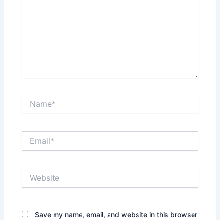
Name*
Email*
Website
Save my name, email, and website in this browser