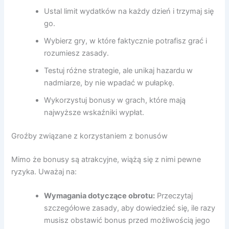
Ustal limit wydatków na każdy dzień i trzymaj się
go.
Wybierz gry, w które faktycznie potrafisz grać i
rozumiesz zasady.
Testuj różne strategie, ale unikaj hazardu w
nadmiarze, by nie wpadać w pułapkę.
Wykorzystuj bonusy w grach, które mają
najwyższe wskaźniki wypłat.
Groźby związane z korzystaniem z bonusów
Mimo że bonusy są atrakcyjne, wiążą się z nimi pewne
ryzyka. Uważaj na:
Wymagania dotyczące obrotu:
Przeczytaj
szczegółowe zasady, aby dowiedzieć się, ile razy
musisz obstawić bonus przed możliwością jego