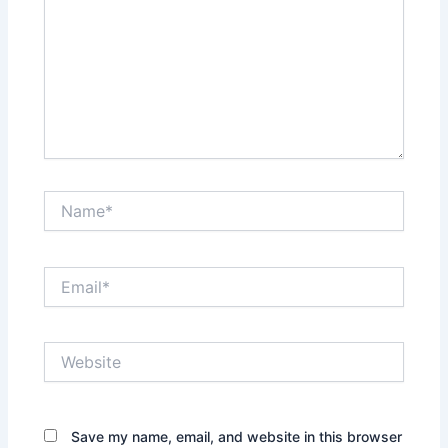
Name*
Email*
Website
Save my name, email, and website in this browser