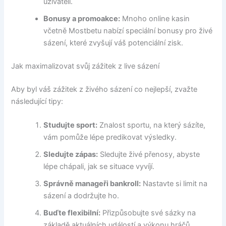
uživateli.
Bonusy a promoakce:
Mnoho online kasin
včetně Mostbetu nabízí speciální bonusy pro živé
sázení, které zvyšují váš potenciální zisk.
Jak maximalizovat svůj zážitek z live sázení
Aby byl váš zážitek z živého sázení co nejlepší, zvažte
následující tipy:
Studujte sport:
Znalost sportu, na který sázíte,
vám pomůže lépe predikovat výsledky.
Sledujte zápas:
Sledujte živé přenosy, abyste
lépe chápali, jak se situace vyvíjí.
Správně manageři bankroll:
Nastavte si limit na
sázení a dodržujte ho.
Buďte flexibilní:
Přizpůsobujte své sázky na
základě aktuálních událostí a výkonu hráčů.