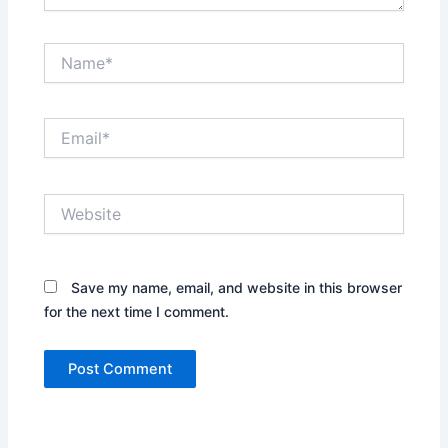
Name*
Email*
Website
Save my name, email, and website in this browser
for the next time I comment.