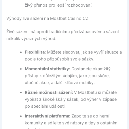
živý přenos pro lepší rozhodování.
Výhody live sázení na Mostbet Casino CZ
Živé sázení má oproti tradičnímu předzápasovému sázení
několik výrazných výhod:
Flexibilita:
Můžete sledovat, jak se vyvíjí situace a
podle toho přizpůsobit svoje sázky.
Momentální statistiky:
Dostanete okamžitý
přístup k důležitým údajům, jako jsou skóre,
útočné akce, a další klíčové metriky.
Různé možnosti sázení:
V Mostbetu si můžete
vybírat z široké škály sázek, od výher v zápase
po speciální události.
Interaktivní platforma:
Zapojte se do herní
komunity a sdílejte své názory a tipy s ostatními