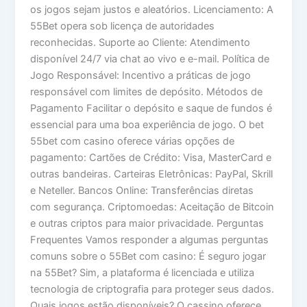
os jogos sejam justos e aleatórios. Licenciamento: A
55Bet opera sob licença de autoridades
reconhecidas. Suporte ao Cliente: Atendimento
disponível 24/7 via chat ao vivo e e-mail. Política de
Jogo Responsável: Incentivo a práticas de jogo
responsável com limites de depósito. Métodos de
Pagamento Facilitar o depósito e saque de fundos é
essencial para uma boa experiência de jogo. O bet
55bet com casino oferece várias opções de
pagamento: Cartões de Crédito: Visa, MasterCard e
outras bandeiras. Carteiras Eletrônicas: PayPal, Skrill
e Neteller. Bancos Online: Transferências diretas
com segurança. Criptomoedas: Aceitação de Bitcoin
e outras criptos para maior privacidade. Perguntas
Frequentes Vamos responder a algumas perguntas
comuns sobre o 55Bet com casino: É seguro jogar
na 55Bet? Sim, a plataforma é licenciada e utiliza
tecnologia de criptografia para proteger seus dados.
Quais jogos estão disponíveis? O cassino oferece