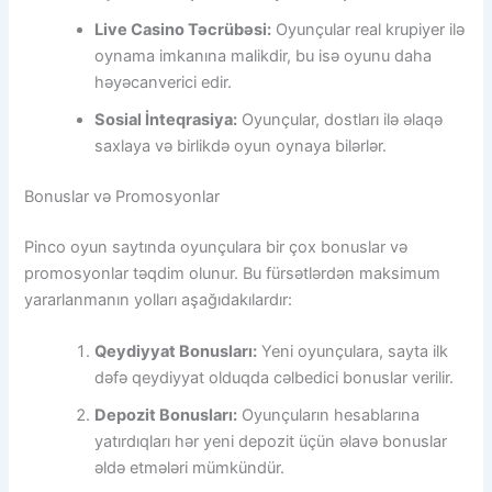
Live Casino Təcrübəsi:
Oyunçular real krupiyer ilə
oynama imkanına malikdir, bu isə oyunu daha
həyəcanverici edir.
Sosial İnteqrasiya:
Oyunçular, dostları ilə əlaqə
saxlaya və birlikdə oyun oynaya bilərlər.
Bonuslar və Promosyonlar
Pinco oyun saytında oyunçulara bir çox bonuslar və
promosyonlar təqdim olunur. Bu fürsətlərdən maksimum
yararlanmanın yolları aşağıdakılardır:
Qeydiyyat Bonusları:
Yeni oyunçulara, sayta ilk
dəfə qeydiyyat olduqda cəlbedici bonuslar verilir.
Depozit Bonusları:
Oyunçuların hesablarına
yatırdıqları hər yeni depozit üçün əlavə bonuslar
əldə etmələri mümkündür.