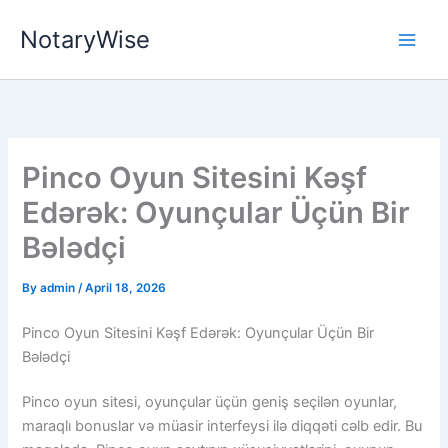
Skip
NotaryWise
to
content
Pinco Oyun Sitesini Kəşf
Edərək: Oyunçular Üçün Bir
Bələdçi
By
admin
/
April 18, 2026
Pinco Oyun Sitesini Kəşf Edərək: Oyunçular Üçün Bir
Bələdçi
Pinco oyun sitesi, oyunçular üçün geniş seçilən oyunlar,
maraqlı bonuslar və müasir interfeysi ilə diqqəti cəlb edir. Bu