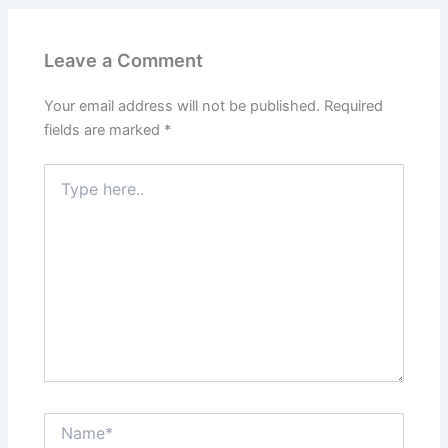
Leave a Comment
Your email address will not be published.
Required
fields are marked
*
Type
here..
Name*