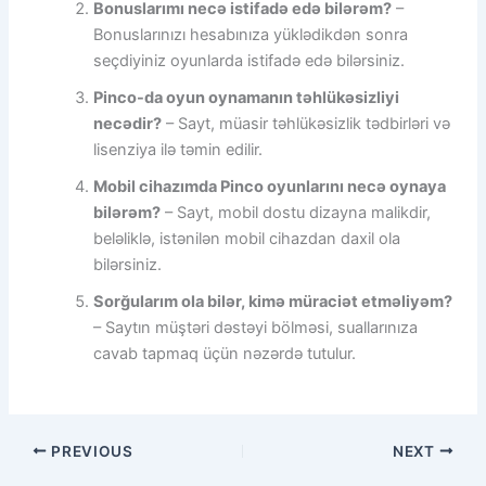
Bonuslarımı necə istifadə edə bilərəm?
–
Bonuslarınızı hesabınıza yüklədikdən sonra
seçdiyiniz oyunlarda istifadə edə bilərsiniz.
Pinco-da oyun oynamanın təhlükəsizliyi
necədir?
– Sayt, müasir təhlükəsizlik tədbirləri və
lisenziya ilə təmin edilir.
Mobil cihazımda Pinco oyunlarını necə oynaya
bilərəm?
– Sayt, mobil dostu dizayna malikdir,
beləliklə, istənilən mobil cihazdan daxil ola
bilərsiniz.
Sorğularım ola bilər, kimə müraciət etməliyəm?
– Saytın müştəri dəstəyi bölməsi, suallarınıza
cavab tapmaq üçün nəzərdə tutulur.
PREVIOUS
NEXT