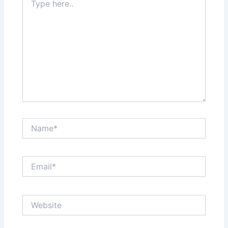
here..
Name*
Email*
Website