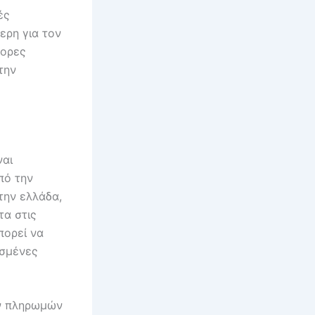
ές
ερη για τον
φορες
την
ναι
πό την
την ελλάδα,
τα στις
πορεί να
ισμένες
ων πληρωμών