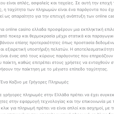
υ είναι απλές, ασφαλείς και ταχείες. Σε αυτή την εποχή 
ς, η ταχύτητα των πληρωμών είναι ένα παράγοντα που έχ
ί ως απαραίτητο για την επιτυχή ανάπτυξη των online cas
ια online casino ελλαδα προσφέρουν μια εκπληκτική επιλ
 από ποκερ και θερμοκρασία μέχρι στατικά και παραγωγικά
βάνουν επίσης προτεραιότητες όπως προστασία δεδομέν
αι εξαιρετική υποστήριξη πελατών. Η αποτελεσματικότητ
ίναι ένας από τους κύριους παράγοντες που επηρεάζουν
υ παίκτη, καθώς επιτρέπει στους χρήστες να ενταχθούν σ
νήσουν την παίκτηση με το μέγιστο επίπεδο ταχύτητας.
 Ένα Καζίνο με Γρήγορες Πληρωμές
με γρήγορες πληρωμές στην Ελλάδα πρέπει να έχει συγκε
ητες στην εφαρμογή τεχνολογίας και την επικοινωνία με 
 κλικ για πληρωμή πρέπει να είναι απλοί και ασχημοί, με 