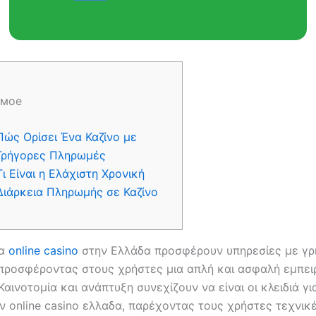
мое
Πώς Ορίσει Ένα Καζίνο με
Γρήγορες Πληρωμές
Τι Είναι η Ελάχιστη Χρονική
Διάρκεια Πληρωμής σε Καζίνο
ρα
online casino
στην Ελλάδα προσφέρουν υπηρεσίες με γρ
προσφέροντας στους χρήστες μια απλή και ασφαλή εμπει
Καινοτομία και ανάπτυξη συνεχίζουν να είναι οι κλειδιά γι
ν online casino ελλαδα, παρέχοντας τους χρήστες τεχνικ