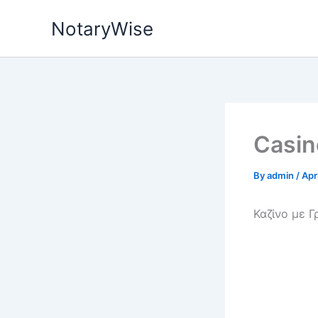
Skip
NotaryWise
to
content
Casin
By
admin
/
Apr
Καζίνο με 