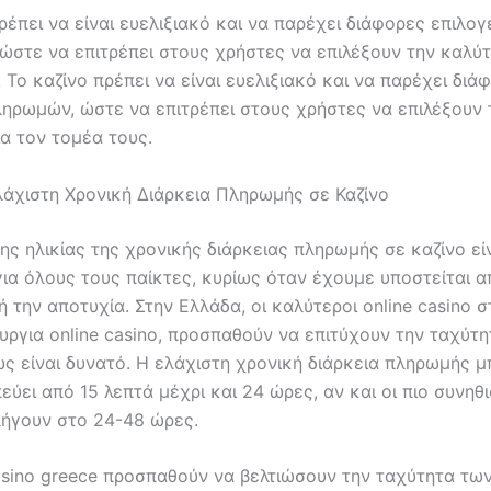
ρέπει να είναι ευελιξιακό και να παρέχει διάφορες επιλογ
ώστε να επιτρέπει στους χρήστες να επιλέξουν την καλύτ
 Το καζίνο πρέπει να είναι ευελιξιακό και να παρέχει διά
ληρωμών, ώστε να επιτρέπει στους χρήστες να επιλέξουν 
α τον τομέα τους.
Ελάχιστη Χρονική Διάρκεια Πληρωμής σε Καζίνο
ης ηλικίας της χρονικής διάρκειας πληρωμής σε καζίνο εί
ια όλους τους παίκτες, κυρίως όταν έχουμε υποστείται α
 την αποτυχία. Στην Ελλάδα, οι καλύτεροι online casino σ
ργια online casino, προσπαθούν να επιτύχουν την ταχύτη
ς είναι δυνατό. Η ελάχιστη χρονική διάρκεια πληρωμής μ
ύει από 15 λεπτά μέχρι και 24 ώρες, αν και οι πιο συνηθ
ήγουν στο 24-48 ώρες.
casino greece προσπαθούν να βελτιώσουν την ταχύτητα τ