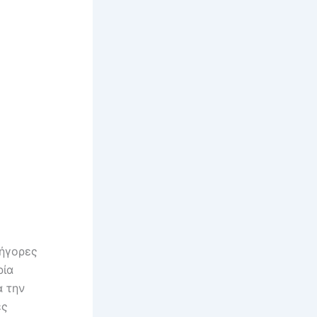
ήγορες
ρία
α την
ές