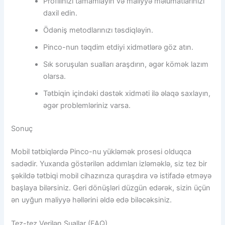
Profilinizi tamamlayın və maliyyə məlumatlarınızı
daxil edin.
Ödəniş metodlarınızı təsdiqləyin.
Pinco-nun təqdim etdiyi xidmətlərə göz atın.
Sık soruşulan sualları araşdırın, əgər kömək lazım
olarsa.
Tətbiqin içindəki dəstək xidməti ilə əlaqə saxlayın,
əgər problemləriniz varsa.
Sonuç
Mobil tətbiqlərdə Pinco-nu yükləmək prosesi olduqca
sadədir. Yuxarıda göstərilən addımları izləməklə, siz tez bir
şəkildə tətbiqi mobil cihazınıza quraşdıra və istifadə etməyə
başlaya bilərsiniz. Geri dönüşləri düzgün edərək, sizin üçün
ən uyğun maliyyə həllərini əldə edə biləcəksiniz.
Tez-tez Verilən Suallar (FAQ)