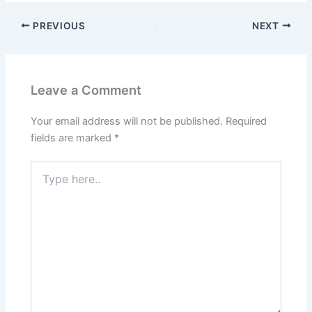
PREVIOUS
NEXT
Leave a Comment
Your email address will not be published.
Required
fields are marked
*
Type
here..