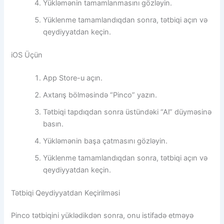
Yükləmənin tamamlanmasını gözləyin.
Yüklenme tamamlandıqdan sonra, tətbiqi açın və
qeydiyyatdan keçin.
iOS Üçün
App Store-u açın.
Axtarış bölməsində “Pinco” yazın.
Tətbiqi tapdıqdan sonra üstündəki “Al” düyməsinə
basın.
Yükləmənin başa çatmasını gözləyin.
Yüklenme tamamlandıqdan sonra, tətbiqi açın və
qeydiyyatdan keçin.
Tətbiqi Qeydiyyatdan Keçirilməsi
Pinco tətbiqini yüklədikdən sonra, onu istifadə etməyə