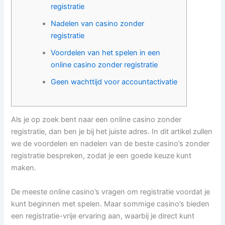
registratie
Nadelen van casino zonder
registratie
Voordelen van het spelen in een
online casino zonder registratie
Geen wachttijd voor accountactivatie
Als je op zoek bent naar een online casino zonder
registratie, dan ben je bij het juiste adres. In dit artikel zullen
we de voordelen en nadelen van de beste casino’s zonder
registratie bespreken, zodat je een goede keuze kunt
maken.
De meeste online casino’s vragen om registratie voordat je
kunt beginnen met spelen. Maar sommige casino’s bieden
een registratie-vrije ervaring aan, waarbij je direct kunt