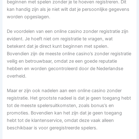
beginnen met spelen zonder je te hoeven registreren. Dit
kan handig zijn als je niet wilt dat je persoonlijke gegevens
worden opgeslagen.
De voordelen van een online casino zonder registratie zijn
evident. Je hoeft niet om registratie te vragen, wat
betekent dat je direct kunt beginnen met spelen.
Bovendien zijn de meeste online casino’s zonder registratie
veilig en betrouwbaar, omdat ze een goede reputatie
hebben en worden gecontroleerd door de Nederlandse
overheid.
Maar er zijn ook nadelen aan een online casino zonder
registratie. Het grootste nadeel is dat je geen toegang hebt
tot de meeste spelersuitkomsten, zoals bonus’s en
promoties. Bovendien kan het zijn dat je geen toegang
hebt tot de klantenservice, omdat deze vaak alleen
beschikbaar is voor geregistreerde spelers.