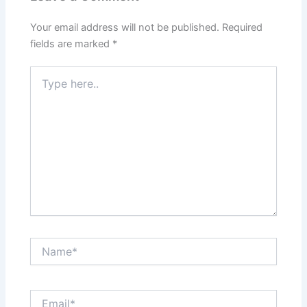
Your email address will not be published.
Required
fields are marked
*
Type
here..
Name*
Email*