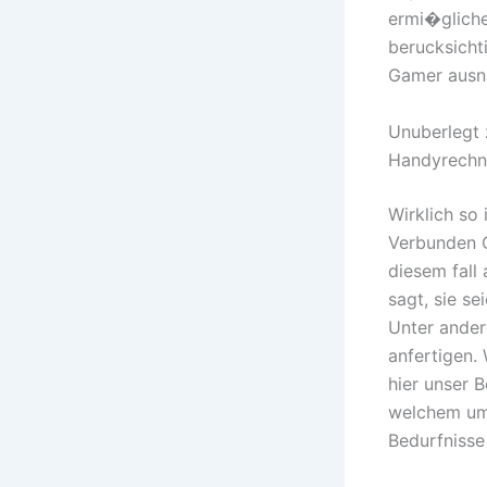
ermi�gliche
berucksicht
Gamer ausna
Unuberlegt 
Handyrechn
Wirklich so 
Verbunden C
diesem fall
sagt, sie s
Unter ander
anfertigen.
hier unser 
welchem umf
Bedurfnisse 