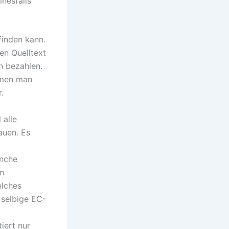
nesfalls
tfinden kann.
en Quelltext
h bezahlen.
hmen man
.
 alle
auen. Es
anche
en
elches
 selbige EC-
iert nur