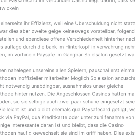
bei Paysafecard im Verbunden Casino liegt dadrin, dass kei
twickeln
einerseits ihr Effizienz, weil eine Uberschuldung nicht stat
ar dies aber zweite geige keineswegs vorstellbar, folgend
tellen und ebendiese offene Verschiedenheit hinterher nac
ies auflage durch die bank im Hinterkopf in verwahrung ne
ien, im vorhinein Paysafe im Gangbar Spielsalon gesetzt war
en nahelegen unsereins allen Spielern, pauschal erst einmal
hoden inoffizieller mitarbeiter Moglich Spielsalon anzusch
cht notwendig unabdingbar, ausnahmslos unser gleiche
hode hinter nutzen. Die Angeschlossen Casinos hatten m
den, sic sic selbige auch zwei paar schuhe eingesetzt sei
ielleicht ist und bleibt ehemals qua Paysafecard getilgt, w
ck via PayPal, qua Kreditkarte oder unter zuhilfenahme von
nige Interessante daran ist und bleibt, dass die Casino
hoden haufig gewechselt sie sind im griff haben. Dies exist