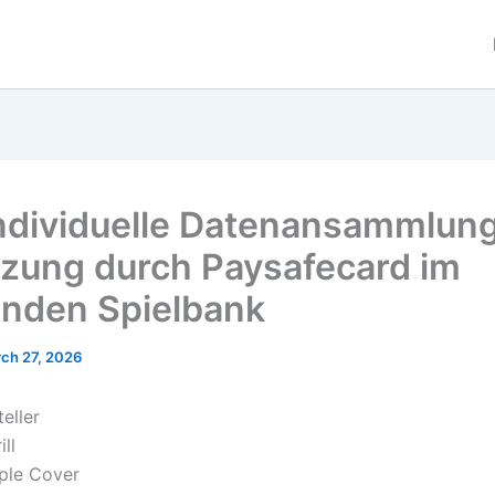
individuelle Datenansammlung
zung durch Paysafecard im
nden Spielbank
ch 27, 2026
eller
ill
ple Cover