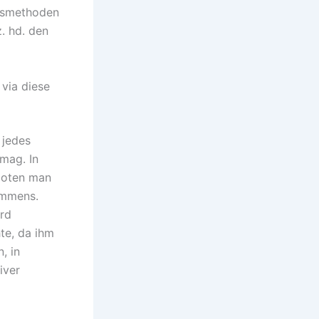
ngsmethoden
. hd. den
 via diese
 jedes
mag. In
boten man
 immens.
rd
te, da ihm
, in
iver