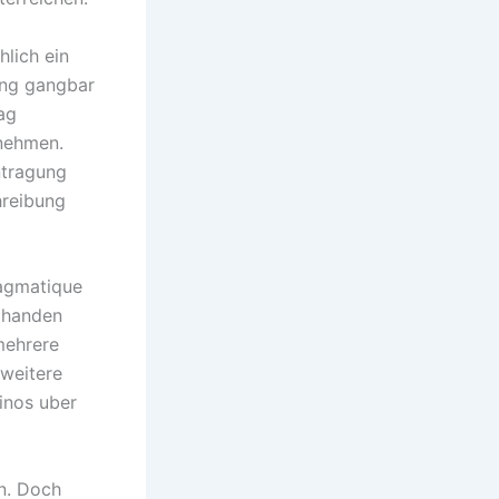
hlich ein
ung gangbar
ag
rnehmen.
ntragung
hreibung
ragmatique
 handen
mehrere
 weitere
inos uber
n. Doch