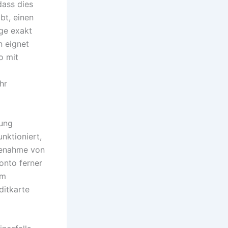
dass dies
bt, einen
age exakt
n eignet
o mit
hr
gung
nktioniert,
lfenahme von
onto ferner
em
ditkarte