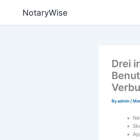
Skip
NotaryWise
to
content
Drei 
Benut
Verbu
By
admin
/
Mar
Net
Skr
Ap