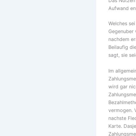
Das Nutzen 
Aufwand en
Welches sei 
Gegenuber w
nachdem ers
Beilaufig d
sagt, sie se
Im allgemein
Zahlungsmet
wird gar ni
Zahlungsmet
Bezahlmetho
vermogen. V
nachste Fle
Karte. Dasje
Zahlungsmet