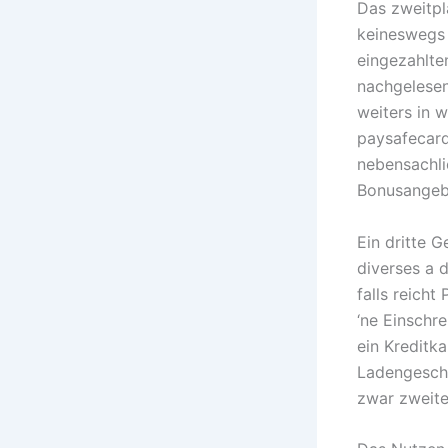
Das zweitpla
keineswegs 
eingezahlte
nachgelesen
weiters in 
paysafecar
nebensachlic
Bonusangebo
Ein dritte G
diverses a 
falls reicht
‘ne Einschr
ein Kreditka
Ladengescha
zwar zweite