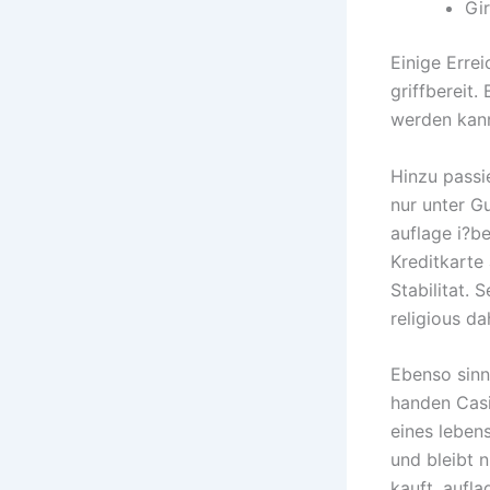
Gi
Einige Erre
griffbereit.
werden kann
Hinzu passie
nur unter Gu
auflage i?b
Kreditkarte
Stabilitat.
religious d
Ebenso sinn
handen Casi
eines lebens
und bleibt 
kauft, aufl