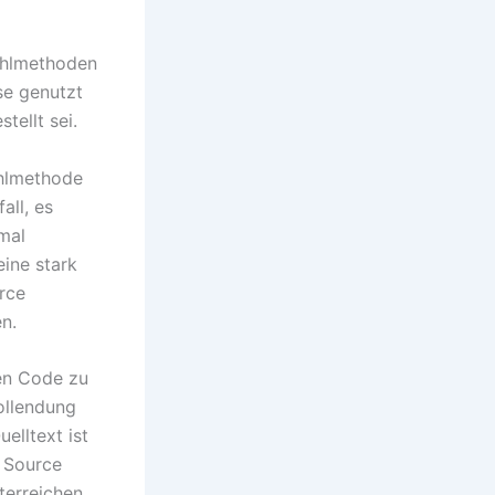
zahlmethoden
se genutzt
ellt sei.
ahlmethode
all, es
mal
ine stark
rce
n.
den Code zu
ollendung
elltext ist
n Source
terreichen.