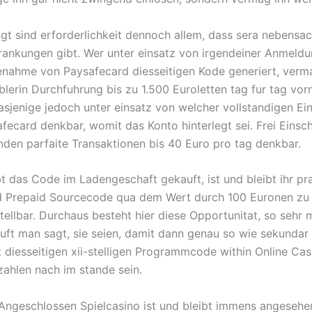
igt sind erforderlichkeit dennoch allem, dass sera nebensac
rankungen gibt. Wer unter einsatz von irgendeiner Anmeld
fenahme von Paysafecard diesseitigen Kode generiert, verm
lerin Durchfuhrung bis zu 1.500 Euroletten tag fur tag vo
sjenige jedoch unter einsatz von welcher vollstandigen Ei
afecard denkbar, womit das Konto hinterlegt sei. Frei Einsc
nden parfaite Transaktionen bis 40 Euro pro tag denkbar.
ibt das Code im Ladengeschaft gekauft, ist und bleibt ihr p
d Prepaid Sourcecode qua dem Wert durch 100 Euronen zu
tellbar. Durchaus besteht hier diese Opportunitat, so sehr 
ft man sagt, sie seien, damit dann genau so wie sekundar
 diesseitigen xii-stelligen Programmcode within Online Cas
zahlen nach im stande sein.
Angeschlossen Spielcasino ist und bleibt immens angesehe