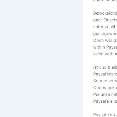
Berucksicht
paar Einsch
unter zuhil
gunstgewerb
Doch war da
within Pays
seien verbu
Ist und ble
Paysafecar
Source vors
Codes gekau
Penunze mit
Paysafe ein
Paysafe im 