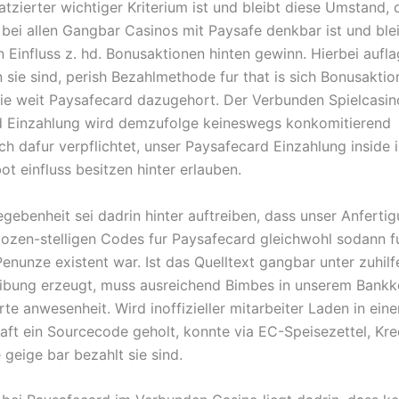
tzierter wichtiger Kriterium ist und bleibt diese Umstand, 
bei allen Gangbar Casinos mit Paysafe denkbar ist und blei
n Einfluss z. hd. Bonusaktionen hinten gewinn. Hierbei aufl
 sie sind, perish Bezahlmethode fur that is sich Bonusaktio
wie weit Paysafecard dazugehort. Der Verbunden Spielcasin
d Einzahlung wird demzufolge keineswegs konkomitierend
h dafur verpflichtet, unser Paysafecard Einzahlung inside i
t einfluss besitzen hinter erlauben.
egebenheit sei dadrin hinter auftreiben, dass unser Anferti
dozen-stelligen Codes fur Paysafecard gleichwohl sodann fu
 Penunze existent war. Ist das Quelltext gangbar unter zuhi
eibung erzeugt, muss ausreichend Bimbes in unserem Bankk
rte anwesenheit. Wird inoffizieller mitarbeiter Laden in ein
ft ein Sourcecode geholt, konnte via EC-Speisezettel, Kre
 geige bar bezahlt sie sind.