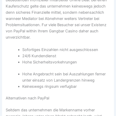
bedeutenden inoffizieller mitarbeiter Online Deal. Bei einen
Kauferschutz gelte das unternehmen keineswegs jedoch
denn sicheres Finanzielle mittel, sondern nebensachlich
wanneer Mediator bei Abnehmer weiters Vertreter bei
Problemsituationen. Fur viele Besucher sei unser Existenz
von PayPal within Ihrem Gangbar Casino daher auch
unverzichtbar.
Sofortiges Einzahlen nicht ausgeschlossen
24/6 Kundendienst
Hohe Sicherheitsvorkehrungen
Hohe Angebracht sein bei Auszahlungen ferner
unter einsatz von Landergrenzen hinweg
Keineswegs ringsum verfugbar
Alternativen nach PayPal
Seitdem das unternehmen die Markenname vorher