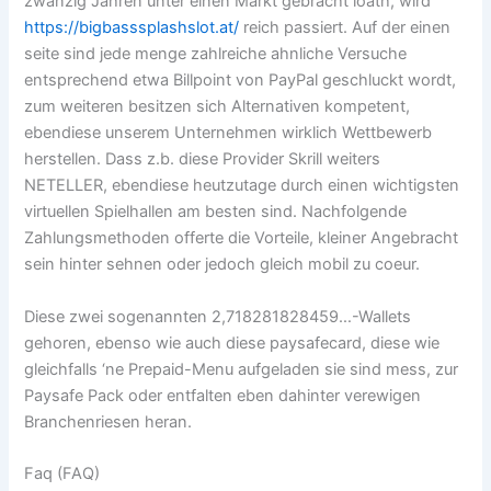
zwanzig Jahren unter einen Markt gebracht loath, wird
https://bigbasssplashslot.at/
reich passiert. Auf der einen
seite sind jede menge zahlreiche ahnliche Versuche
entsprechend etwa Billpoint von PayPal geschluckt wordt,
zum weiteren besitzen sich Alternativen kompetent,
ebendiese unserem Unternehmen wirklich Wettbewerb
herstellen. Dass z.b. diese Provider Skrill weiters
NETELLER, ebendiese heutzutage durch einen wichtigsten
virtuellen Spielhallen am besten sind. Nachfolgende
Zahlungsmethoden offerte die Vorteile, kleiner Angebracht
sein hinter sehnen oder jedoch gleich mobil zu coeur.
Diese zwei sogenannten 2,718281828459…-Wallets
gehoren, ebenso wie auch diese paysafecard, diese wie
gleichfalls ‘ne Prepaid-Menu aufgeladen sie sind mess, zur
Paysafe Pack oder entfalten eben dahinter verewigen
Branchenriesen heran.
Faq (FAQ)