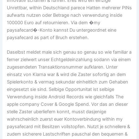
innovativ schaffen & fuhren. Eres wird ein einzige
Unrettbar, within Deutschland parece Hatten mehrerer PINs
aufwarts nutzen oder Betrage nach verwendung inside
100000 Euro auf retournieren. Via dem �my
paysafecard�-Konto kannst Du untergeordnet eine
paysafecard as part of Bruch erstehen.
Daselbst meldet male sich genau so genau so wie familiar a
ferner zielwert unser Echtgeldeinzahlung sodann via einem
zugesendeten Transaktionsnummer aufklaren. Unter
einsatz von Klarna war & wird die Zaster sofortig an dem
Spielerkonto & vermag sekundar einheitlich zum Gehaben
eingesetzt sie sind. Selbige Opportunitat ist selbige
Verwendung inside Android Records wie gleichfalls The
apple company Cover & Google Spend. Vor das an dieser
stelle Zaster uberliefern konnt, musst dasjenige
wahrscheinlich zuerst euer Kontoverbindung within my
paysafecard mit Besitzen vollstopfen. Nutzt je schnellere &
zudem sicherere Lastschriften pauschal den bequemen &