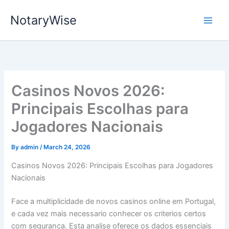
Skip
NotaryWise
to
content
Casinos Novos 2026:
Principais Escolhas para
Jogadores Nacionais
By
admin
/
March 24, 2026
Casinos Novos 2026: Principais Escolhas para Jogadores
Nacionais
Face a multiplicidade de novos casinos online em Portugal,
e cada vez mais necessario conhecer os criterios certos
com seguranca. Esta analise oferece os dados essenciais