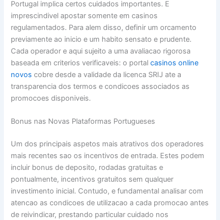
Portugal implica certos cuidados importantes. E
imprescindivel apostar somente em casinos
regulamentados. Para alem disso, definir um orcamento
previamente ao inicio e um habito sensato e prudente.
Cada operador e aqui sujeito a uma avaliacao rigorosa
baseada em criterios verificaveis: o portal
casinos online
novos
cobre desde a validade da licenca SRIJ ate a
transparencia dos termos e condicoes associados as
promocoes disponiveis.
Bonus nas Novas Plataformas Portugueses
Um dos principais aspetos mais atrativos dos operadores
mais recentes sao os incentivos de entrada. Estes podem
incluir bonus de deposito, rodadas gratuitas e
pontualmente, incentivos gratuitos sem qualquer
investimento inicial. Contudo, e fundamental analisar com
atencao as condicoes de utilizacao a cada promocao antes
de reivindicar, prestando particular cuidado nos