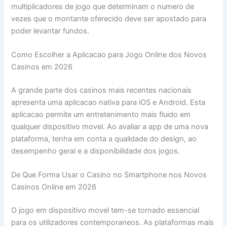
multiplicadores de jogo que determinam o numero de
vezes que o montante oferecido deve ser apostado para
poder levantar fundos.
Como Escolher a Aplicacao para Jogo Online dos Novos
Casinos em 2026
A grande parte dos casinos mais recentes nacionais
apresenta uma aplicacao nativa para iOS e Android. Esta
aplicacao permite um entretenimento mais fluido em
qualquer dispositivo movel. Ao avaliar a app de uma nova
plataforma, tenha em conta a qualidade do design, ao
desempenho geral e a disponibilidade dos jogos.
De Que Forma Usar o Casino no Smartphone nos Novos
Casinos Online em 2026
O jogo em dispositivo movel tem-se tornado essencial
para os utilizadores contemporaneos. As plataformas mais