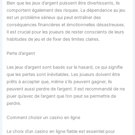
Bien que les jeux d’argent puissent être divertissants, ils
comportent également des risques. La dépendance au jeu
est un problème sérieux qui peut entraîner des
conséquences financières et émotionnelles désastreuses.
Il est crucial pour les joueurs de rester conscients de leurs
habitudes de jeu et de fixer des limites claires.
Perte d’argent
Les jeux d’argent sont basés sur le hasard, ce qui signifie
que les pertes sont inévitables. Les joueurs doivent être
prêts à accepter que, même s’ils peuvent gagner, ils
peuvent aussi perdre de l’argent. Il est recommandé de ne
jouer qu’avec de l’argent que l’on peut se permettre de
perdre.
Comment choisir un casino en ligne
Le choix d’un casino en ligne fiable est essentiel pour