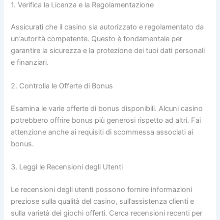
1. Verifica la Licenza e la Regolamentazione
Assicurati che il casino sia autorizzato e regolamentato da
un’autorità competente. Questo è fondamentale per
garantire la sicurezza e la protezione dei tuoi dati personali
e finanziari.
2. Controlla le Offerte di Bonus
Esamina le varie offerte di bonus disponibili. Alcuni casino
potrebbero offrire bonus più generosi rispetto ad altri. Fai
attenzione anche ai requisiti di scommessa associati ai
bonus.
3. Leggi le Recensioni degli Utenti
Le recensioni degli utenti possono fornire informazioni
preziose sulla qualità del casino, sull’assistenza clienti e
sulla varietà dei giochi offerti. Cerca recensioni recenti per