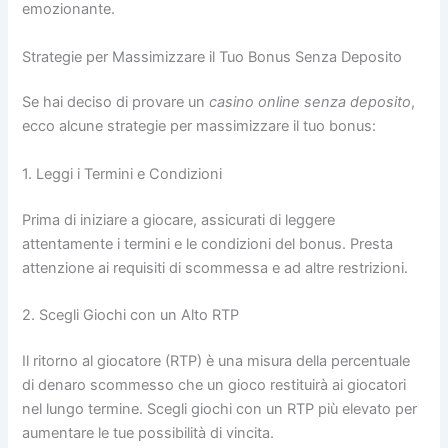
emozionante.
Strategie per Massimizzare il Tuo Bonus Senza Deposito
Se hai deciso di provare un
casino online senza deposito
,
ecco alcune strategie per massimizzare il tuo bonus:
1. Leggi i Termini e Condizioni
Prima di iniziare a giocare, assicurati di leggere
attentamente i termini e le condizioni del bonus. Presta
attenzione ai requisiti di scommessa e ad altre restrizioni.
2. Scegli Giochi con un Alto RTP
Il ritorno al giocatore (RTP) è una misura della percentuale
di denaro scommesso che un gioco restituirà ai giocatori
nel lungo termine. Scegli giochi con un RTP più elevato per
aumentare le tue possibilità di vincita.