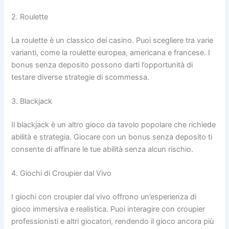
2. Roulette
La roulette è un classico dei casino. Puoi scegliere tra varie
varianti, come la roulette europea, americana e francese. I
bonus senza deposito possono darti l’opportunità di
testare diverse strategie di scommessa.
3. Blackjack
Il blackjack è un altro gioco da tavolo popolare che richiede
abilità e strategia. Giocare con un bonus senza deposito ti
consente di affinare le tue abilità senza alcun rischio.
4. Giochi di Croupier dal Vivo
I giochi con croupier dal vivo offrono un’esperienza di
gioco immersiva e realistica. Puoi interagire con croupier
professionisti e altri giocatori, rendendo il gioco ancora più