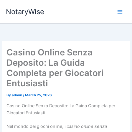
Skip
NotaryWise
to
content
Casino Online Senza
Deposito: La Guida
Completa per Giocatori
Entusiasti
By
admin
/
March 25, 2026
Casino Online Senza Deposito: La Guida Completa per
Giocatori Entusiasti
Nel mondo dei giochi online, i
casino online senza