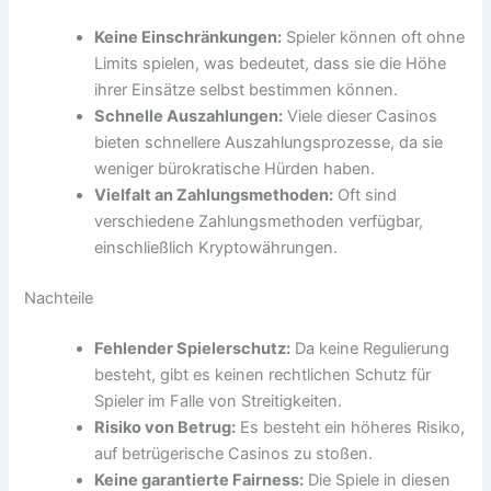
Keine Einschränkungen:
Spieler können oft ohne
Limits spielen, was bedeutet, dass sie die Höhe
ihrer Einsätze selbst bestimmen können.
Schnelle Auszahlungen:
Viele dieser Casinos
bieten schnellere Auszahlungsprozesse, da sie
weniger bürokratische Hürden haben.
Vielfalt an Zahlungsmethoden:
Oft sind
verschiedene Zahlungsmethoden verfügbar,
einschließlich Kryptowährungen.
Nachteile
Fehlender Spielerschutz:
Da keine Regulierung
besteht, gibt es keinen rechtlichen Schutz für
Spieler im Falle von Streitigkeiten.
Risiko von Betrug:
Es besteht ein höheres Risiko,
auf betrügerische Casinos zu stoßen.
Keine garantierte Fairness:
Die Spiele in diesen