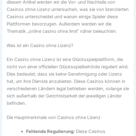
diesem Artikel werden wir die Vor- und Nachteile von
Casinos ohne Lizenz untersuchen, was sie von lizenzierten
Casinos unterscheidet und warum einige Spieler diese
Plattformen bevorzugen. Außerdem werden wir die
Thematik „online casino ohne limit“ näher beleuchten.
Was ist ein Casino ohne Lizenz?
Ein Casino ohne Lizenz ist eine Glücksspielplattform, die
nicht von einer offiziellen Glücksspielbehörde reguliert wird.
Dies bedeutet, dass sie keine Genehmigung oder Lizenz
hat, um ihre Dienste anzubieten. Diese Casinos können in
verschiedenen Ländern legal betrieben werden, solange sie
sich außerhalb der Gerichtsbarkeit der jeweiligen Länder
befinden.
Die Hauptmerkmale von Casinos ohne Lizenz
Fehlende Regulierung:
Diese Casinos