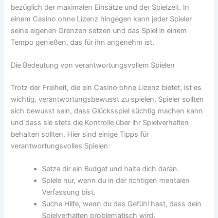
bezüglich der maximalen Einsätze und der Spielzeit. In
einem Casino ohne Lizenz hingegen kann jeder Spieler
seine eigenen Grenzen setzen und das Spiel in einem
Tempo genießen, das für ihn angenehm ist.
Die Bedeutung von verantwortungsvollem Spielen
Trotz der Freiheit, die ein Casino ohne Lizenz bietet, ist es
wichtig, verantwortungsbewusst zu spielen. Spieler sollten
sich bewusst sein, dass Glücksspiel süchtig machen kann
und dass sie stets die Kontrolle über ihr Spielverhalten
behalten sollten. Hier sind einige Tipps für
verantwortungsvolles Spielen:
Setze dir ein Budget und halte dich daran.
Spiele nur, wenn du in der richtigen mentalen
Verfassung bist.
Suche Hilfe, wenn du das Gefühl hast, dass dein
Spielverhalten problematisch wird.