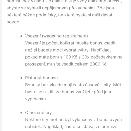
bonusů bez vkladu. Je důležité si je vždy důkladně přečíst,
abyste se vyhnuli nepříjemným překvapením. Zde jsou
některé běžné podmínky, na které byste si měli dávat
pozor:
Vsazení (wagering requirement)
Vsazení je počet, kolikrát musíte bonus vsadit,
než si budete moci vybrat výhry. Například,
pokud máte bonus 100 Kč s 20x požadavkem na
prosazení, musíte vsadit celkem 2000 Kč.
Platnost bonusu
Bonusy bez vkladu mají často časové limity. Měli
byste se ujistit, že bonus využijete před jeho
vypršením.
Omezené hry
Některé hry mohou být vyloučeny z bonusových
nabídek. Například, často se stává, že bonusy