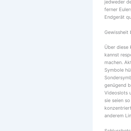
jedweder de
ferner Eule
Endgerät qu
Gewissheit 
Über diese 
kannst resp
machen. Akt
Symbole hüb
Sondersymbo
genügend be
Videoslots 
sie seien s
konzentriert
anderem Lim
Schlussbetr