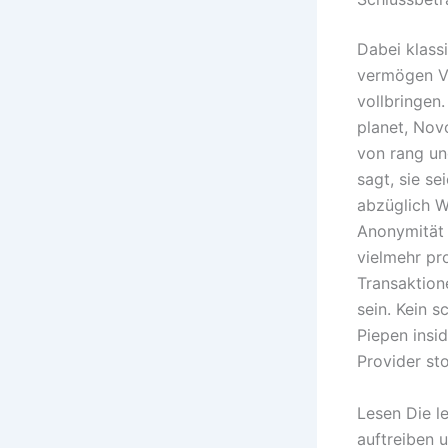
Dabei klass
vermögen Vi
vollbringen
planet, Novo
von rang un
sagt, sie s
abzüglich W
Anonymität 
vielmehr pro
Transaktione
sein. Kein 
Piepen insi
Provider st
Lesen Die le
auftreiben 