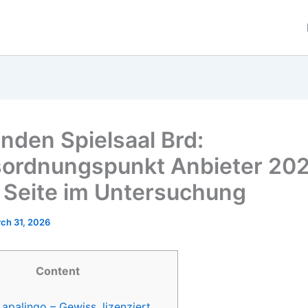
nden Spielsaal Brd:
ordnungspunkt Anbieter 20
 Seite im Untersuchung
ch 31, 2026
Content
Lapalingo – Gewiss, lizenziert