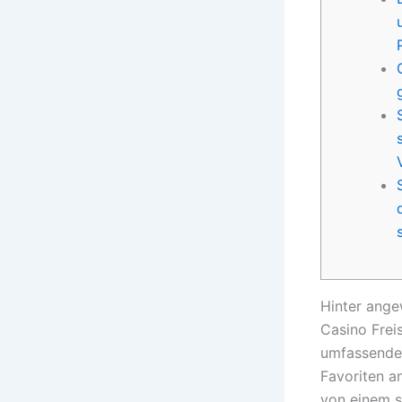
Hinter ange
Casino Frei
umfassender
Favoriten a
von einem s