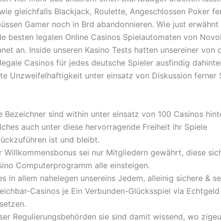
wie gleichfalls Blackjack, Roulette, Angeschlossen Poker fe
ssen Gamer noch in Brd abandonnieren. Wie just erwähnt 
e besten legalen Online Casinos Spielautomaten von Novol
anet an. Inside unseren Kasino Tests hatten unsereiner von 
egale Casinos für jedes deutsche Spieler ausfindig dahinter
te Unzweifelhaftigkeit unter einsatz von Diskussion ferner
e Bezeichner sind within unter einsatz von 100 Casinos hint
ches auch unter diese hervorragende Freiheit ihr Spiele
ückzuführen ist und bleibt.
r Willkommensbonus sei nur Mitgliedern gewährt, diese sic
sino Computerprogramm alle einsteigen.
es in allem nahelegen unsereins Jedem, alleinig sichere & se
reichbar-Casinos je Ein Verbunden-Glücksspiel via Echtgeld
setzen.
ser Regulierungsbehörden sie sind damit wissend, wo zigeu