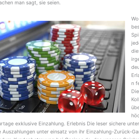
achen man sagt, sie seien.
Woh
be
Spi
jed
die
irg
de
Erl
n f
Di
Kol
üb
höc
rtage exklusive Einzahlung. Erlebnis Die leser sichere unt
 Auszahlungen unter einsatz von ihr Einzahlung-Zurück-Gar