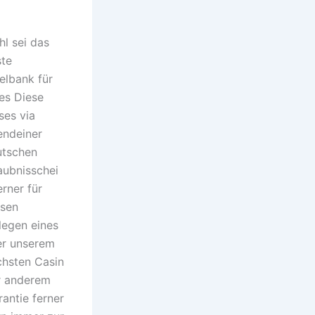
l sei das
ste
elbank für
es Diese
ses via
endeiner
utschen
aubnisschei
erner für
esen
legen eines
er unserem
hsten Casin
er anderem
antie ferner