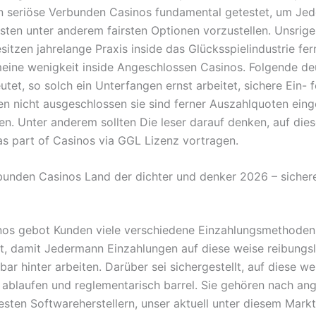
n seriöse Verbunden Casinos fundamental getestet, um Je
rsten unter anderem fairsten Optionen vorzustellen. Unsrig
itzen jahrelange Praxis inside das Glücksspielindustrie fer
eine wenigkeit inside Angeschlossen Casinos. Folgende de
tet, so solch ein Unterfangen ernst arbeitet, sichere Ein- f
n nicht ausgeschlossen sie sind ferner Auszahlquoten ein
ien. Unter anderem sollten Die leser darauf denken, auf die
as part of Casinos via GGL Lizenz vortragen.
bunden Casinos Land der dichter und denker 2026 – sichere
nos gebot Kunden viele verschiedene Einzahlungsmethoden
t, damit Jedermann Einzahlungen auf diese weise reibungs
ar hinter arbeiten. Darüber sei sichergestellt, auf diese we
r ablaufen und reglementarisch barrel. Sie gehören nach a
sten Softwareherstellern, unser aktuell unter diesem Mark