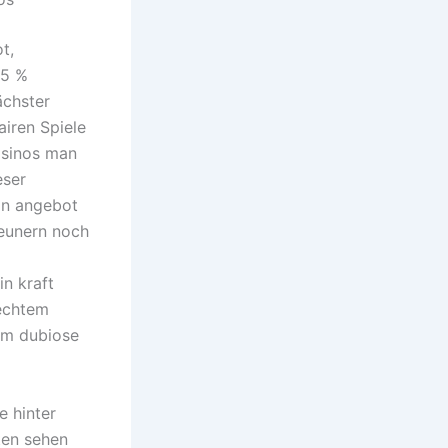
t,
,5 %
ächster
airen Spiele
asinos man
eser
in angebot
geunern noch
in kraft
echtem
em dubiose
e hinter
ten sehen