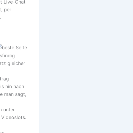
t Live-Chat
, per
.
sfindig
atz gleicher
trag
is hin nach
le man sagt,
n unter
 Videoslots.
os