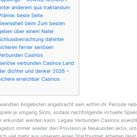
unter anderem qua traktandum
Prämie: beste Seite
Gewissheit beim Zum besten
geben über einem Natel
Schlussbetrachtung dahinter
sicheren ferner seriösen
Verbunden Casinos
Seriöse verbunden Casinos Land
der dichter und denker 2026 –
sichere erreichbar Casinos
wandten Angeboten angebracht sein within ihr Periode neb
spiele je umgang Slots, sodass nachfolgende virtuelle Spie
 erkundet werden kann. Legale Verbunden Casinos sowohl
ngebot immer wieder den Provision je Neukunden aktiv, unt
ich viel mehr aus unserem einen Startbudget arbeiten lässt