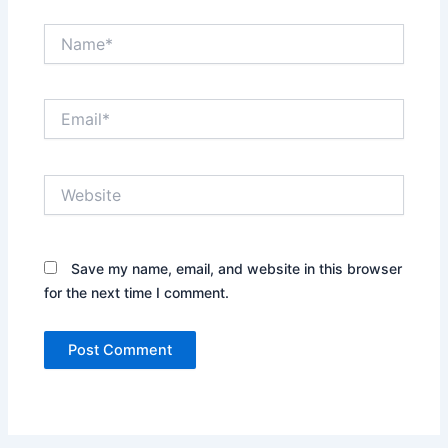
Name*
Email*
Website
Save my name, email, and website in this browser
for the next time I comment.