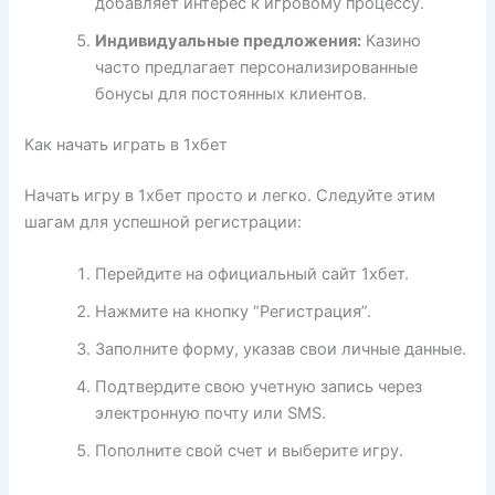
добавляет интерес к игровому процессу.
Индивидуальные предложения:
Казино
часто предлагает персонализированные
бонусы для постоянных клиентов.
Как начать играть в 1хбет
Начать игру в 1хбет просто и легко. Следуйте этим
шагам для успешной регистрации:
Перейдите на официальный сайт 1хбет.
Нажмите на кнопку “Регистрация”.
Заполните форму, указав свои личные данные.
Подтвердите свою учетную запись через
электронную почту или SMS.
Пополните свой счет и выберите игру.