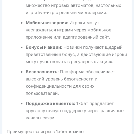
множество игровых автоматов, настольных
игр и live-игр с реальными дилерами.
Мобильная версия:
Игроки могут
наслаждаться играми через мобильное
приложение или адаптированный сайт.
Бонусы и акции:
Новички получают щедрый
приветственный бонус, а действующие игроки
могут участвовать в регулярных акциях.
Безопасность:
Платформа обеспечивает
высокий уровень безопасности и
конфиденциальности для своих
пользователей.
Поддержка клиентов:
1хбет предлагает
круглосуточную поддержку через различные
каналы связи.
Преимущества игры в 1хбет казино