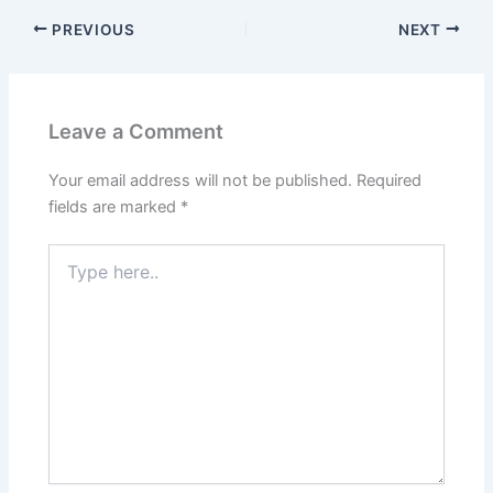
PREVIOUS
NEXT
Leave a Comment
Your email address will not be published.
Required
fields are marked
*
Type
here..