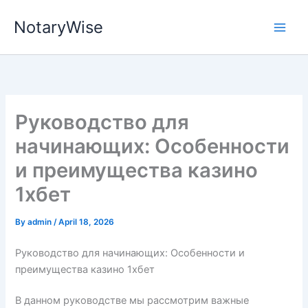
Skip
NotaryWise
to
content
Руководство для
начинающих: Особенности
и преимущества казино
1хбет
By
admin
/
April 18, 2026
Руководство для начинающих: Особенности и
преимущества казино 1хбет
В данном руководстве мы рассмотрим важные