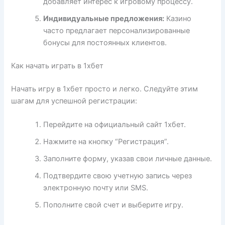
добавляет интерес к игровому процессу.
Индивидуальные предложения:
Казино
часто предлагает персонализированные
бонусы для постоянных клиентов.
Как начать играть в 1хбет
Начать игру в 1хбет просто и легко. Следуйте этим
шагам для успешной регистрации:
Перейдите на официальный сайт 1хбет.
Нажмите на кнопку “Регистрация”.
Заполните форму, указав свои личные данные.
Подтвердите свою учетную запись через
электронную почту или SMS.
Пополните свой счет и выберите игру.