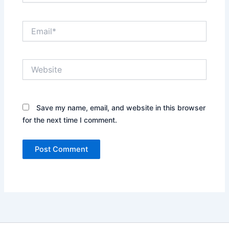
Email*
Website
Save my name, email, and website in this browser
for the next time I comment.