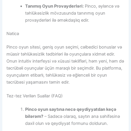
Tanımış Oyun Provayderləri:
Pinco, əyləncə və
təhlükəsizlik mövzusunda tanınmış oyun
provayderləri ilə əməkdaşlıq edir.
Nəticə
Pinco oyun sitesi, geniş oyun seçimi, cəlbedici bonuslar və
müasir təhlükəsizlik tədbirləri ilə oyunçulara xidmət edir.
Onun intuitiv interfeysi və xüsusi təklifləri, həm yeni, həm də
təcrübəli oyunçular üçün maraqlı bir seçimdir. Bu platforma,
oyunçuların etibarlı, təhlükəsiz və eğlenceli bir oyun
təcrübəsi yaşamasını təmin edir.
Tez-tez Verilən Suallar (FAQ)
Pinco oyun saytına necə qeydiyyatdan keçə
bilərəm?
– Sadəcə olaraq, saytın ana səhifəsinə
daxil olun və qeydiyyat formunu doldurun.