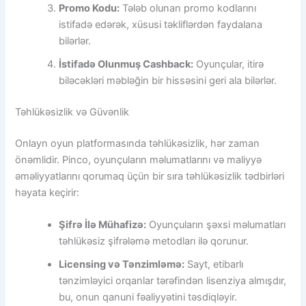
Promo Kodu:
Tələb olunan promo kodlarını
istifadə edərək, xüsusi təkliflərdən faydalana
bilərlər.
İstifadə Olunmuş Cashback:
Oyunçular, itirə
biləcəkləri məbləğin bir hissəsini geri ala bilərlər.
Təhlükəsizlik və Güvənlik
Onlayn oyun platformasında təhlükəsizlik, hər zaman
önəmlidir. Pinco, oyunçuların məlumatlarını və maliyyə
əməliyyatlarını qorumaq üçün bir sıra təhlükəsizlik tədbirləri
həyata keçirir:
Şifrə İlə Mühafizə:
Oyunçuların şəxsi məlumatları
təhlükəsiz şifrələmə metodları ilə qorunur.
Licensing və Tənzimləmə:
Sayt, etibarlı
tənzimləyici orqanlar tərəfindən lisenziya almışdır,
bu, onun qanuni fəaliyyətini təsdiqləyir.