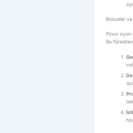
oyn
Bonuslar və
Pinco oyun 
Bu fürsətlə
Qe
cəl
De
üç
Pr
tək
İs
his