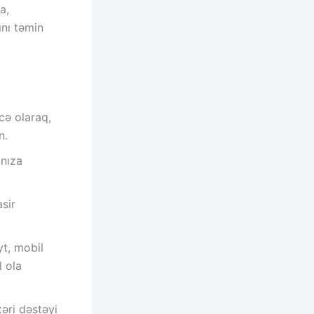
a,
ını təmin
ə olaraq,
n.
ınıza
sir
t, mobil
l ola
əri dəstəyi