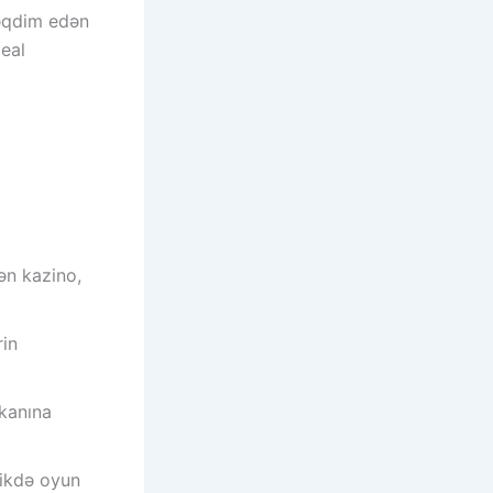
təqdim edən
eal
ən kazino,
rin
kanına
likdə oyun