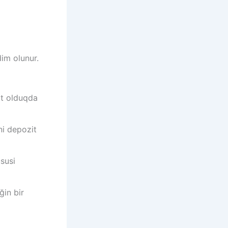
im olunur.
at olduqda
ni depozit
susi
ğin bir