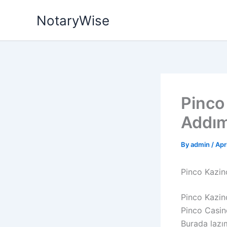
Skip
NotaryWise
to
content
Pinco
Addım
By
admin
/
Apr
Pinco Kazi
Pinco Kazin
Pinco Casin
Burada lazım