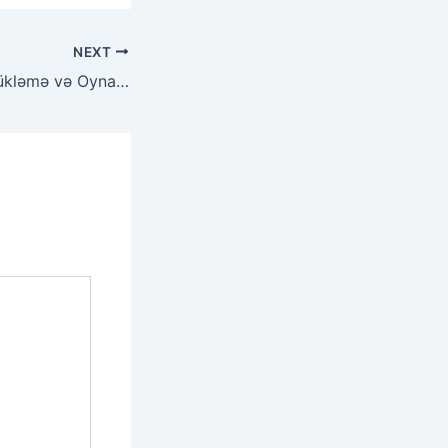
NEXT
Pinco Kazinosu Yükləmə və Oynamağa Addım-addım Bələdçi