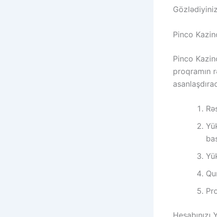
Gözlədiyini
Pinco Kazin
Pinco Kazin
proqramın r
asanlaşdıra
Rə
Yü
ba
Yü
Qur
Pro
Hesabınızı 