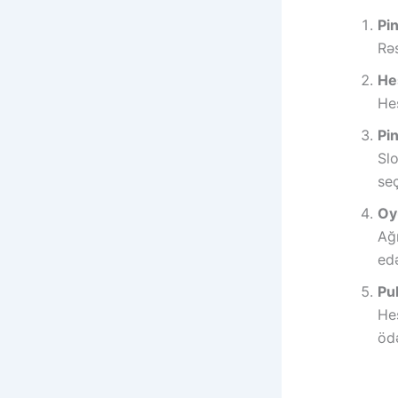
Pi
Rə
He
He
Pi
Slo
seç
Oy
Ağı
edə
Pul
He
öd