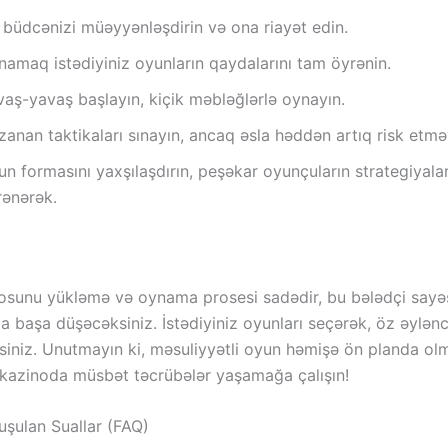
 büdcənizi müəyyənləşdirin və ona riayət edin.
amaq istədiyiniz oyunların qaydalarını tam öyrənin.
aş-yavaş başlayın, kiçik məbləğlərlə oynayın.
anan taktikaları sınayın, ancaq əsla həddən artıq risk etmə
n formasını yaxşılaşdırın, peşəkar oyunçuların strategiyalar
rənərək.
osunu yükləmə və oynama prosesi sadədir, bu bələdçi sayə
la başa düşəcəksiniz. İstədiyiniz oyunları seçərək, öz əylənc
siniz. Unutmayın ki, məsuliyyətli oyun həmişə ön planda olma
 kazinoda müsbət təcrübələr yaşamağa çalışın!
uşulan Suallar (FAQ)