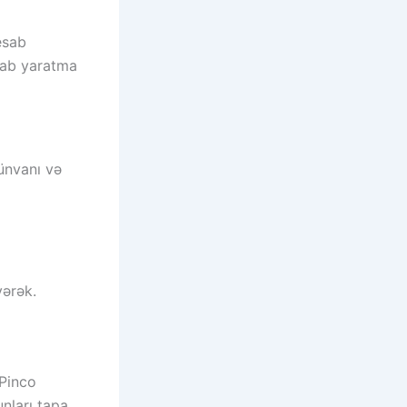
esab
esab yaratma
ünvanı və
yərək.
 Pinco
unları tapa