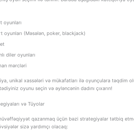
t oyunları
t oyunları (Məsələn, poker, blackjack)
et
lı diler oyunları
man mərcləri
ya, unikal xassələri və mükafatları ilə oyunçulara təqdim ol
ədiyiniz oyunu seçin və əyləncənin dadını çıxarın!
egiyaları və Tüyolar
üvəffəqiyyət qazanmaq üçün bəzi strategiyalar tətbiq etmə
vsiyələr sizə yardımçı olacaq: