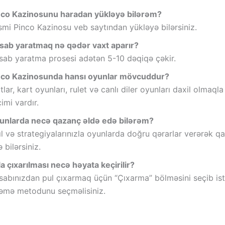
nco Kazinosunu haradan yükləyə bilərəm?
smi Pinco Kazinosu veb saytından yükləyə bilərsiniz.
sab yaratmaq nə qədər vaxt aparır?
sab yaratma prosesi adətən 5-10 dəqiqə çəkir.
nco Kazinosunda hansı oyunlar mövcuddur?
tlar, kart oyunları, rulet və canlı diler oyunları daxil olmaql
imi vardır.
unlarda necə qazanç əldə edə bilərəm?
l və strategiyalarınızla oyunlarda doğru qərarlar verərək q
 bilərsiniz.
a çıxarılması necə həyata keçirilir?
sabınızdan pul çıxarmaq üçün “Çıxarma” bölməsini seçib ist
əmə metodunu seçməlisiniz.