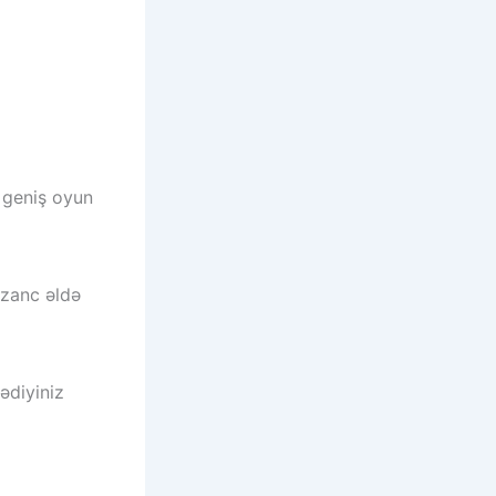
a geniş oyun
azanc əldə
ədiyiniz