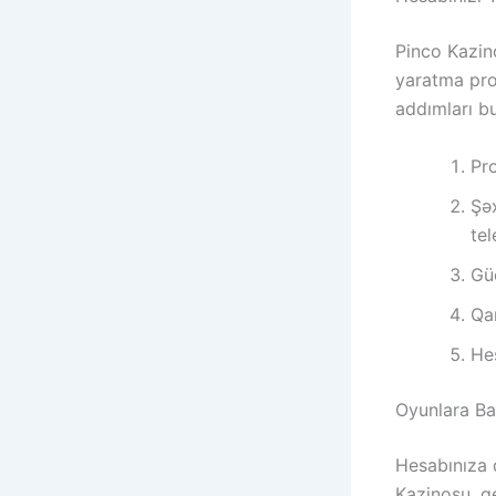
Pinco Kazin
yaratma pros
addımları bu
Pr
Şəx
tel
Güc
Qa
Hes
Oyunlara Ba
Hesabınıza d
Kazinosu, ge