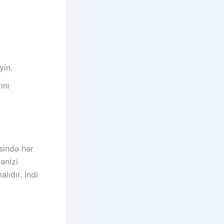
yin.
ını
sində hər
ənizi
lıdır. İndi