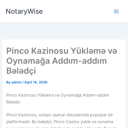
Skip
NotaryWise
to
content
Pinco Kazinosu Yükləmə və
Oynamağa Addım-addım
Bələdçi
By
admin
/
April 18, 2026
Pinco Kazinosu Yükləmə və Oynamağa Addım-addım
Bələdçi
Pinco Kazinosu, onlayn qumar dünyasında populyar bir
platformadır. Bu bələdçi, Pinco Casino yukle və oynama