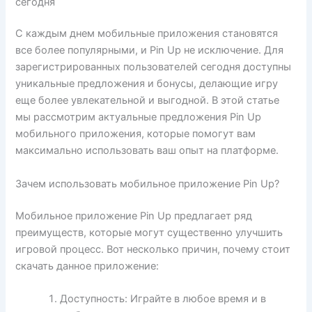
сегодня
С каждым днем мобильные приложения становятся
все более популярными, и Pin Up не исключение. Для
зарегистрированных пользователей сегодня доступны
уникальные предложения и бонусы, делающие игру
еще более увлекательной и выгодной. В этой статье
мы рассмотрим актуальные предложения Pin Up
мобильного приложения, которые помогут вам
максимально использовать ваш опыт на платформе.
Зачем использовать мобильное приложение Pin Up?
Мобильное приложение Pin Up предлагает ряд
преимуществ, которые могут существенно улучшить
игровой процесс. Вот несколько причин, почему стоит
скачать данное приложение:
Доступность: Играйте в любое время и в