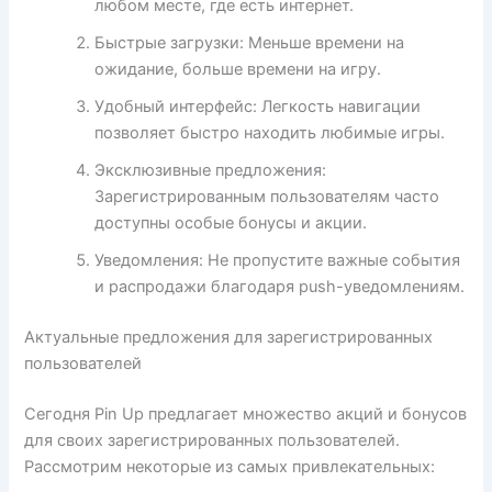
любом месте, где есть интернет.
Быстрые загрузки: Меньше времени на
ожидание, больше времени на игру.
Удобный интерфейс: Легкость навигации
позволяет быстро находить любимые игры.
Эксклюзивные предложения:
Зарегистрированным пользователям часто
доступны особые бонусы и акции.
Уведомления: Не пропустите важные события
и распродажи благодаря push-уведомлениям.
Актуальные предложения для зарегистрированных
пользователей
Сегодня Pin Up предлагает множество акций и бонусов
для своих зарегистрированных пользователей.
Рассмотрим некоторые из самых привлекательных: