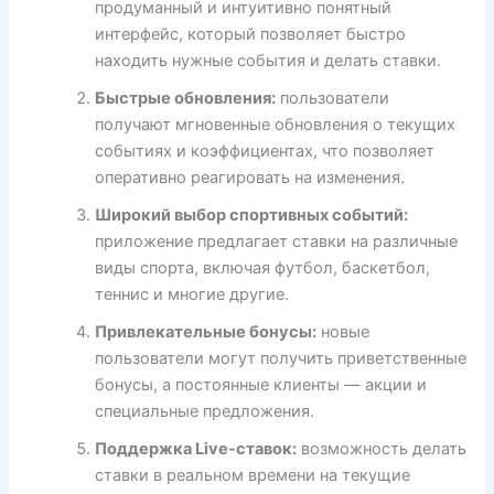
продуманный и интуитивно понятный
интерфейс, который позволяет быстро
находить нужные события и делать ставки.
Быстрые обновления:
пользователи
получают мгновенные обновления о текущих
событиях и коэффициентах, что позволяет
оперативно реагировать на изменения.
Широкий выбор спортивных событий:
приложение предлагает ставки на различные
виды спорта, включая футбол, баскетбол,
теннис и многие другие.
Привлекательные бонусы:
новые
пользователи могут получить приветственные
бонусы, а постоянные клиенты — акции и
специальные предложения.
Поддержка Live-ставок:
возможность делать
ставки в реальном времени на текущие