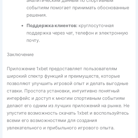
аналитическим данным по спортивным
событиям помогает принимать обоснованные
решения.
Поддержка клиентов:
круглосуточная
поддержка через чат, телефон и электронную
почту.
Заключение
Приложение 1xbet предоставляет пользователям
широкий спектр функций и преимуществ, которые
позволяют улучшить игровой опыт и делать выгодные
ставки. Простота установки, интуитивно понятный
интерфейс и доступ к многим спортивным событиям
делают его одним из лучших приложений на рынке. Не
упустите возможность скачать 1xbet и воспользуйтесь
всеми его возможностями для создания
увлекательного и прибыльного игрового опыта.