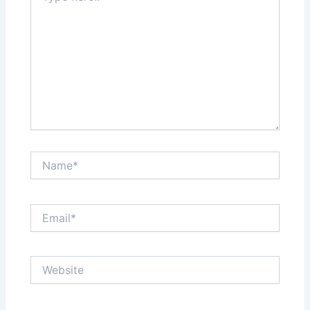
Name*
Email*
Website