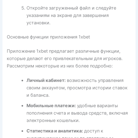
Откройте загруженный файл и следуйте
указаниям на экране для завершения
установки.
Основные функции приложения 1xbet
Приложение 1xbet предлагает различные функции,
которые делают его привлекательным для игроков.
Рассмотрим некоторые из них более подробно:
Личный кабинет:
возможность управления
своим аккаунтом, просмотра истории ставок
и баланса.
Мобильные платежи:
удобные варианты
пополнения счета и вывода средств, включая
электронные кошельки.
Статистика и аналитика:
доступ к