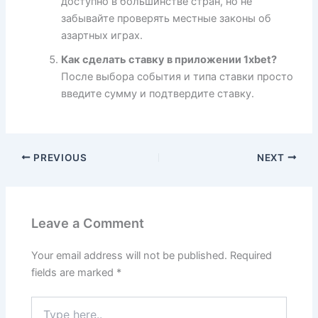
доступно в большинстве стран, но не
забывайте проверять местные законы об
азартных играх.
Как сделать ставку в приложении 1xbet?
После выбора события и типа ставки просто
введите сумму и подтвердите ставку.
PREVIOUS
NEXT
Leave a Comment
Your email address will not be published.
Required
fields are marked
*
Type
here..