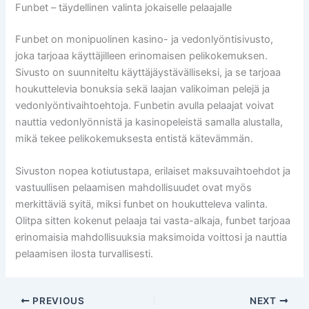
Funbet – täydellinen valinta jokaiselle pelaajalle
Funbet on monipuolinen kasino- ja vedonlyöntisivusto,
joka tarjoaa käyttäjilleen erinomaisen pelikokemuksen.
Sivusto on suunniteltu käyttäjäystävälliseksi, ja se tarjoaa
houkuttelevia bonuksia sekä laajan valikoiman pelejä ja
vedonlyöntivaihtoehtoja. Funbetin avulla pelaajat voivat
nauttia vedonlyönnistä ja kasinopeleistä samalla alustalla,
mikä tekee pelikokemuksesta entistä kätevämmän.
Sivuston nopea kotiutustapa, erilaiset maksuvaihtoehdot ja
vastuullisen pelaamisen mahdollisuudet ovat myös
merkittäviä syitä, miksi funbet on houkutteleva valinta.
Olitpa sitten kokenut pelaaja tai vasta-alkaja, funbet tarjoaa
erinomaisia mahdollisuuksia maksimoida voittosi ja nauttia
pelaamisen ilosta turvallisesti.
PREVIOUS
NEXT