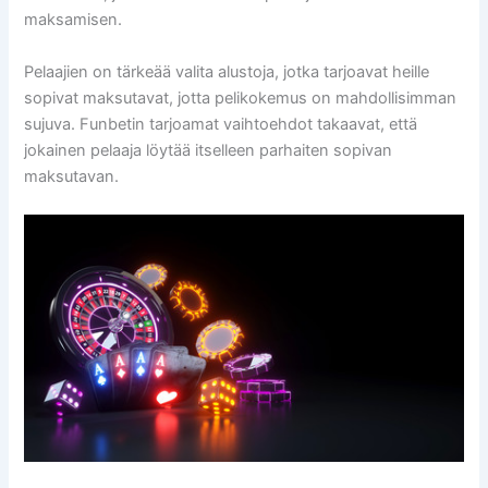
maksamisen.
Pelaajien on tärkeää valita alustoja, jotka tarjoavat heille
sopivat maksutavat, jotta pelikokemus on mahdollisimman
sujuva. Funbetin tarjoamat vaihtoehdot takaavat, että
jokainen pelaaja löytää itselleen parhaiten sopivan
maksutavan.