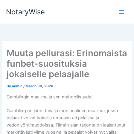
Skip
NotaryWise
to
content
Muuta peliurasi: Erinomaista
funbet-suosituksia
jokaiselle pelaajalle
By
admin
/
March 30, 2026
Gamblingin maailma ja sen mahdollisuudet
Gambling on jännittävä ja monipuolinen maailma, jossa
pelaajat voivat kokeilla onneaan eri peleissä ja
vedonlyöntimuodoissa. Tämän alan tarjonta on laajentunut
merkittävästi viime vuosina, ja pelaajat voivat nyt valita