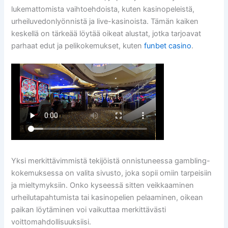
lukemattomista vaihtoehdoista, kuten kasinopeleistä,
urheiluvedonlyönnistä ja live-kasinoista. Tämän kaiken
keskellä on tärkeää löytää oikeat alustat, jotka tarjoavat
parhaat edut ja pelikokemukset, kuten
funbet casino
.
Yksi merkittävimmistä tekijöistä onnistuneessa gambling-
kokemuksessa on valita sivusto, joka sopii omiin tarpeisiin
ja mieltymyksiin. Onko kyseessä sitten veikkaaminen
urheilutapahtumista tai kasinopelien pelaaminen, oikean
paikan löytäminen voi vaikuttaa merkittävästi
voittomahdollisuuksiisi.