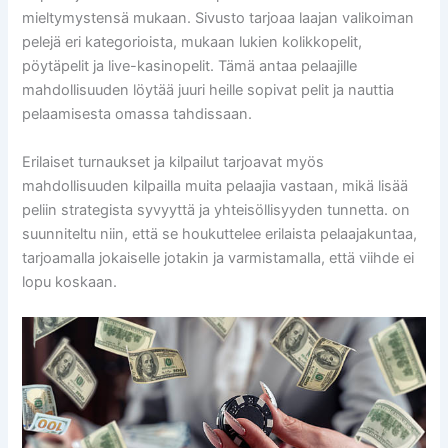
mieltymystensä mukaan. Sivusto tarjoaa laajan valikoiman
pelejä eri kategorioista, mukaan lukien kolikkopelit,
pöytäpelit ja live-kasinopelit. Tämä antaa pelaajille
mahdollisuuden löytää juuri heille sopivat pelit ja nauttia
pelaamisesta omassa tahdissaan.
Erilaiset turnaukset ja kilpailut tarjoavat myös
mahdollisuuden kilpailla muita pelaajia vastaan, mikä lisää
peliin strategista syvyyttä ja yhteisöllisyyden tunnetta. on
suunniteltu niin, että se houkuttelee erilaista pelaajakuntaa,
tarjoamalla jokaiselle jotakin ja varmistamalla, että viihde ei
lopu koskaan.