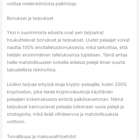
voittaa mielenkiintoisia palkintoja.
Bonukset ja tarjoukset
Yksi n suurimmista eduista ovat sen tarjoamat
houkuttelevat bonukset ja tarjoukset. Uudet pelaajat voivat
nauttia 100% ensitalletusbonuksesta, mikä tarkoittaa, että
heidän ensimmäinen talletuksensa tuplataan. Tämä antaa
heille mahdollisuuden kokeilla erilaisia pelejä ilman suurta
taloudellista riskinottoa.
Lisäksi tarjoaa erityisiä etuja krypto-pelaajille, kuten 200%
kryptoedun, joka tekee kryptovaluuttoja käyttävien
pelaajien kokemuksesta entistä palkitsevamman. Nämä
tarjoukset kannustavat pelaajia tutkimaan uusia pelejä ja
strategioita, mikä lisää viihdearvoa ja mahdollisuuksia
voittoon.
Turvallisuus ja maksuvaihtoehdot