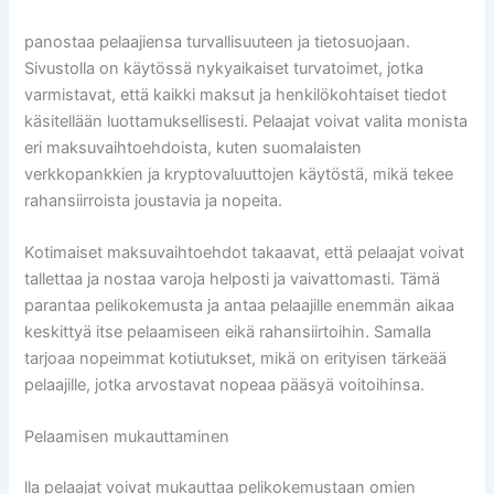
panostaa pelaajiensa turvallisuuteen ja tietosuojaan.
Sivustolla on käytössä nykyaikaiset turvatoimet, jotka
varmistavat, että kaikki maksut ja henkilökohtaiset tiedot
käsitellään luottamuksellisesti. Pelaajat voivat valita monista
eri maksuvaihtoehdoista, kuten suomalaisten
verkkopankkien ja kryptovaluuttojen käytöstä, mikä tekee
rahansiirroista joustavia ja nopeita.
Kotimaiset maksuvaihtoehdot takaavat, että pelaajat voivat
tallettaa ja nostaa varoja helposti ja vaivattomasti. Tämä
parantaa pelikokemusta ja antaa pelaajille enemmän aikaa
keskittyä itse pelaamiseen eikä rahansiirtoihin. Samalla
tarjoaa nopeimmat kotiutukset, mikä on erityisen tärkeää
pelaajille, jotka arvostavat nopeaa pääsyä voitoihinsa.
Pelaamisen mukauttaminen
lla pelaajat voivat mukauttaa pelikokemustaan omien