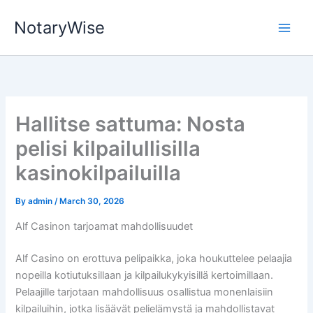
Skip
NotaryWise
to
content
Hallitse sattuma: Nosta
pelisi kilpailullisilla
kasinokilpailuilla
By
admin
/
March 30, 2026
Alf Casinon tarjoamat mahdollisuudet
Alf Casino on erottuva pelipaikka, joka houkuttelee pelaajia
nopeilla kotiutuksillaan ja kilpailukykyisillä kertoimillaan.
Pelaajille tarjotaan mahdollisuus osallistua monenlaisiin
kilpailuihin, jotka lisäävät pelielämystä ja mahdollistavat