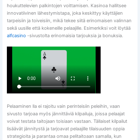
houkuttelevien palkintojen voittamisen. Kasinoa hallitsee
innovatiivinen lähestymistapa, joka keskittyy käyttäjien
tarpeisiin ja toiveisiin, mikä tekee siitä erinomaisen valinnan
sekä uusille että kokeneille pelaajille. Esimerkiksi voit löytää
alfcasino
-sivustolta erinomaisia tarjouksia ja bonuksia.
Pelaaminen lla ei rajoitu vain perinteisiin peleihin, vaan
sivusto tarjoaa myös jännittäviä kilpailuja, joissa pelaajat
voivat testata taitojaan toisiaan vastaan. Tällaiset kilpailut
lisäävät jännitystä ja tarjoavat pelaajille tilaisuuden oppia
strategioita ja parantaa omaa pelitaitoaan samalla, kun