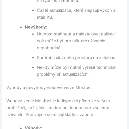
na rychlosti internetu.
Časté aktualizace, které zlepšují výkon a
stabilitu.
Nevýhody:
Nutnost stáhnout a nainstalovat aplikaci,
což může být pro některé uživatele
nepohodlné.
Spotřeba úložného prostoru na zařízení.
Někdy může být nutné vyřešit technické
problémy při aktualizacích.
Výhody a nevýhody webové verze Mostbet
Webová verze Mostbet je k dispozici přímo ve vašem
prohlížeči, což ji činí snadno přístupnou pro všechny
uživatele. Podívejme se na její klady a zápory:
Výhody: