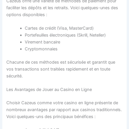
Cazeus offre une variété de méthodes de paiement pour
faciliter les dépôts et les retraits. Voici quelques-unes des
options disponibles :
Cartes de crédit (Visa, MasterCard)
Portefeuilles électroniques (Skrill, Neteller)
Virement bancaire
Cryptomonnaies
Chacune de ces méthodes est sécurisée et garantit que
vos transactions sont traitées rapidement et en toute
sécurité.
Les Avantages de Jouer au Casino en Ligne
Choisir Cazeus comme votre casino en ligne présente de
nombreux avantages par rapport aux casinos traditionnels.
Voici quelques-uns des principaux bénéfices :