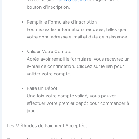
bouton d’inscription.
Remplir le Formulaire d’Inscription
Fournissez les informations requises, telles que
votre nom, adresse e-mail et date de naissance.
Valider Votre Compte
Après avoir rempli le formulaire, vous recevrez un
e-mail de confirmation. Cliquez sur le lien pour
valider votre compte.
Faire un Dépôt
Une fois votre compte validé, vous pouvez
effectuer votre premier dépôt pour commencer à
jouer.
Les Méthodes de Paiement Acceptées