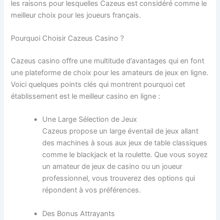
les raisons pour lesquelles Cazeus est considéré comme le
meilleur choix pour les joueurs français.
Pourquoi Choisir Cazeus Casino ?
Cazeus casino offre une multitude d’avantages qui en font
une plateforme de choix pour les amateurs de jeux en ligne.
Voici quelques points clés qui montrent pourquoi cet
établissement est le meilleur casino en ligne :
Une Large Sélection de Jeux
Cazeus propose un large éventail de jeux allant
des machines à sous aux jeux de table classiques
comme le blackjack et la roulette. Que vous soyez
un amateur de jeux de casino ou un joueur
professionnel, vous trouverez des options qui
répondent à vos préférences.
Des Bonus Attrayants