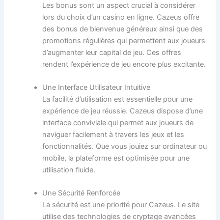
Les bonus sont un aspect crucial à considérer
lors du choix d’un casino en ligne. Cazeus offre
des bonus de bienvenue généreux ainsi que des
promotions régulières qui permettent aux joueurs
d’augmenter leur capital de jeu. Ces offres
rendent l’expérience de jeu encore plus excitante.
Une Interface Utilisateur Intuitive
La facilité d’utilisation est essentielle pour une
expérience de jeu réussie. Cazeus dispose d’une
interface conviviale qui permet aux joueurs de
naviguer facilement à travers les jeux et les
fonctionnalités. Que vous jouiez sur ordinateur ou
mobile, la plateforme est optimisée pour une
utilisation fluide.
Une Sécurité Renforcée
La sécurité est une priorité pour Cazeus. Le site
utilise des technologies de cryptage avancées