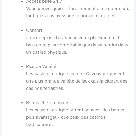
Accessibilité 24/7
Vous pouvez jouer à tout moment et n’importe où,
tant que vous avez une connexion Internet.
Confort
Jouer depuis chez soi ou en déplacement est
beaucoup plus confortable que de se rendre dans
un casino physique.
Plus de Variété
Les casinos en ligne comme Cazeus proposent
une plus grande variété de jeux que la plupart des
casinos terrestres.
Bonus et Promotions
Les casinos en ligne offrent souvent des bonus
plus avantageux que ceux des casinos
traditionnels.