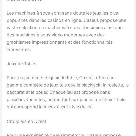
Les machines à sous sont sans doute les jeux les plus
populaires dans les casinos en ligne. Cazeus propose une
vaste sélection de machines à sous classiques ainsi que
des machines à sous vidéo modernes avec des
graphismes impressionnants et des fonctionnalités
innovantes.
Jeux de Table
Pour les amateurs de jeux de table, Cazeus offre une
gamme complète de jeux tels que le blackjack, la roulette, le
baccarat et le poker. Chaque jeu est proposé dans
plusieurs variantes, permettant aux joueurs de choisir celui
qui correspond le mieux à leur style de jeu.
Croupiers en Direct
Pour une expérience de jeu immersive, Cazeus propose