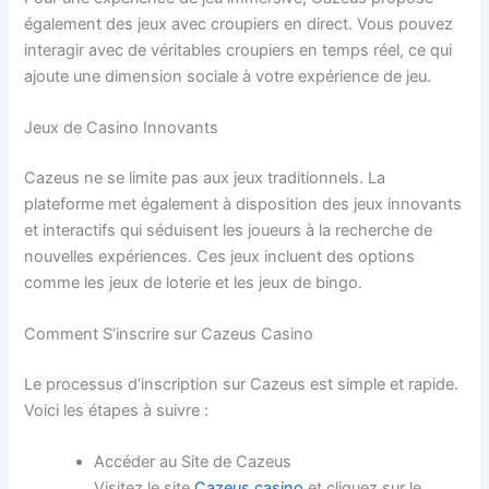
également des jeux avec croupiers en direct. Vous pouvez
interagir avec de véritables croupiers en temps réel, ce qui
ajoute une dimension sociale à votre expérience de jeu.
Jeux de Casino Innovants
Cazeus ne se limite pas aux jeux traditionnels. La
plateforme met également à disposition des jeux innovants
et interactifs qui séduisent les joueurs à la recherche de
nouvelles expériences. Ces jeux incluent des options
comme les jeux de loterie et les jeux de bingo.
Comment S’inscrire sur Cazeus Casino
Le processus d’inscription sur Cazeus est simple et rapide.
Voici les étapes à suivre :
Accéder au Site de Cazeus
Visitez le site
Cazeus casino
et cliquez sur le