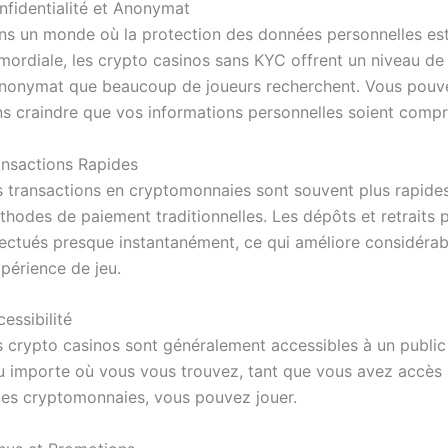
nfidentialité et Anonymat
ns un monde où la protection des données personnelles es
mordiale, les crypto casinos sans KYC offrent un niveau de 
anonymat que beaucoup de joueurs recherchent. Vous pouv
ns craindre que vos informations personnelles soient comp
ansactions Rapides
s transactions en cryptomonnaies sont souvent plus rapides
hodes de paiement traditionnelles. Les dépôts et retraits 
fectués presque instantanément, ce qui améliore considéra
xpérience de jeu.
essibilité
s crypto casinos sont généralement accessibles à un public
u importe où vous vous trouvez, tant que vous avez accès à
des cryptomonnaies, vous pouvez jouer.