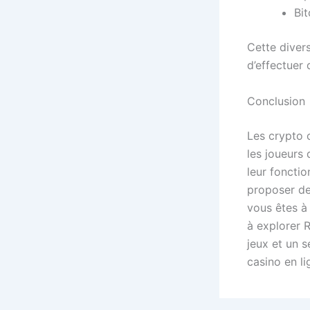
Bi
Cette diver
d’effectuer 
Conclusion
Les crypto 
les joueurs
leur foncti
proposer des
vous êtes à 
à explorer R
jeux et un s
casino en li