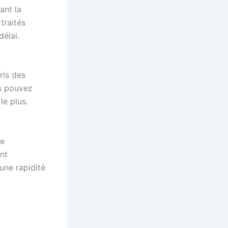
ant la
traités
élai.
ris des
us pouvez
le plus.
re
ont
une rapidité