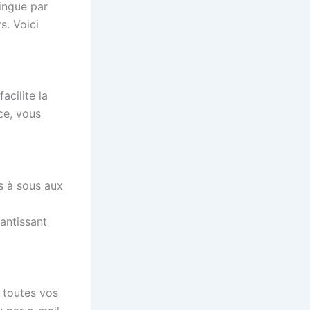
ingue par
s. Voici
acilite la
ce, vous
s à sous aux
antissant
 toutes vos