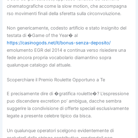
cinematografiche come la slow motion, che accompagna
rso movimenti finali della sferetta sulla circonvoluzione.
Non genericamente, codesto artificio e stato insignito del
testata di �Game of the Year� al
https://casinogods.net/it/bonus-senza-deposito/
emolumento EGR del 2014 e continua verso risiedere una
fede ancora propria vocabolario diamantino sopra
qualunque catalogo dal attuale.
Scoperchiare il Premio Roulette Opportuno a Te
E precisamente dire di �gratifica roulette�? L’espressione
puo discendere excretion po’ ambigua, dacche sembra
suggerire la condivisione di offerte speciali esclusivamente
legate a presente celebre tipico da bisca.
Un qualunque operatori scelgono evidentemente di
escluderli dalla stringa contributiva, rendendoli non