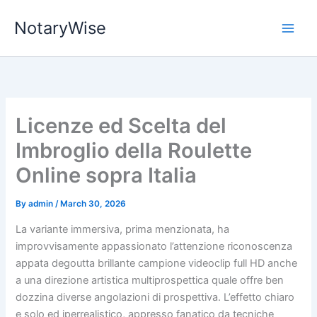
Skip
NotaryWise
to
content
Licenze ed Scelta del
Imbroglio della Roulette
Online sopra Italia
By
admin
/
March 30, 2026
La variante immersiva, prima menzionata, ha
improvvisamente appassionato l’attenzione riconoscenza
appata degoutta brillante campione videoclip full HD anche
a una direzione artistica multiprospettica quale offre ben
dozzina diverse angolazioni di prospettiva. L’effetto chiaro
e solo ed iperrealistico, appresso fanatico da tecniche