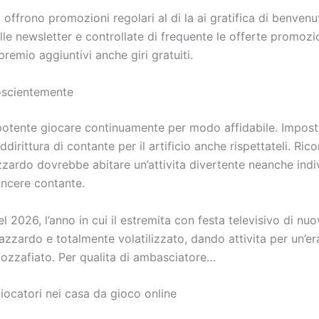
 offrono promozioni regolari al di la ai gratifica di benvenu
alle newsletter e controllate di frequente le offerte promozi
premio aggiuntivi anche giri gratuiti.
coscientemente
 potente giocare continuamente per modo affidabile. Imposta
dirittura di contante per il artificio anche rispettateli. Rico
azzardo dovrebbe abitare un’attivita divertente neanche indiv
ncere contante.
l 2026, l’anno in cui il estremita con festa televisivo di nu
azzardo e totalmente volatilizzato, dando attivita per un’e
ozzafiato. Per qualita di ambasciatore…
i giocatori nei casa da gioco online