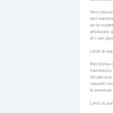
Non ciascuno
slot machin
ed la roule
altolocato a
di i vari gi
Limiti di eta
Rso bonus d
frammezzo a 
Attuale puo
requisiti n
le eventuali
Limiti di pu