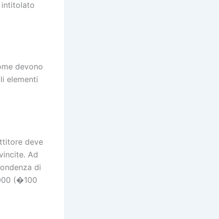
intitolato
 come devono
li elementi
ttitore deve
vincite. Ad
spondenza di
2000 (�100