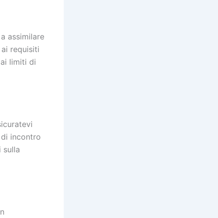
 a assimilare
i requisiti
i limiti di
icuratevi
 di incontro
 sulla
en