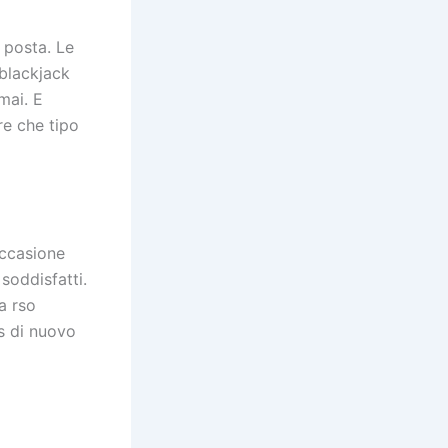
 posta. Le
 blackjack
mai. E
re che tipo
occasione
soddisfatti.
a rso
us di nuovo