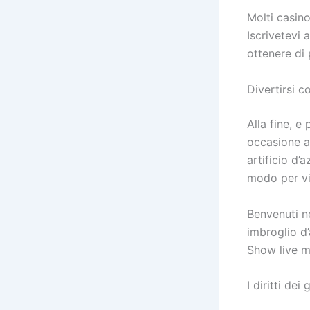
Molti casino
Iscrivetevi 
ottenere di 
Divertirsi 
Alla fine, e
occasione ad
artificio d’
modo per vi
Benvenuti ne
imbroglio d’
Show live m
I diritti de