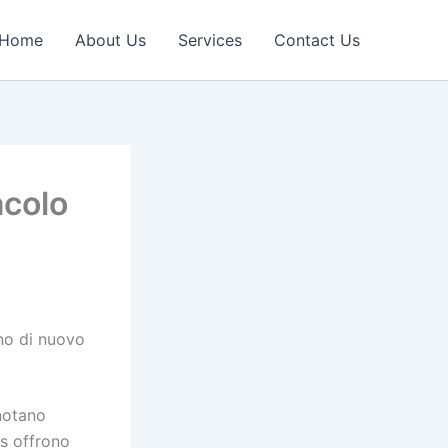
Home
About Us
Services
Contact Us
acolo
no di nuovo
notano
us offrono