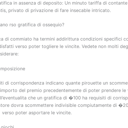
tifica in assenza di deposito: Un minuto tariffa di contante 
tis, privato di privazione di fare insecable intricato.
ano rso gratifica di ossequio?
ica di commiato ha termini addirittura condizioni specifici
isfatti verso poter togliere le vincite. Vedete non molti deg
siderare:
 imposizione
siti di corrispondenza indicano quante pirouette un scomme
 l’importo del premio precedentemente di poter prendere le 
l’eventualita che un gratifica di �100 ha requisiti di corri
catore dovra scommettere indivisible compiutamente di �
 verso poter asportare le vincite.
 giochi