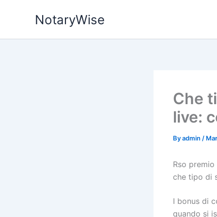
Skip
NotaryWise
to
content
Che ti
live: 
By
admin
/
Mar
Rso premio 
che tipo di s
I bonus di 
quando si is