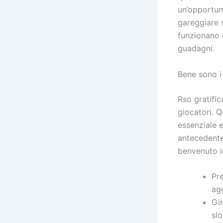
un’opportun
gareggiare 
funzionano e
guadagni.
Bene sono i 
Rso gratific
giocatori. Q
essenziale e
antecedente 
benvenuto i
Pre
agg
Gir
sl