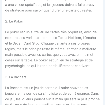
a une valeur spécifique, et les joueurs doivent faire preuve
de stratégie pour savoir quand tirer une carte ou rester.
2. Le Poker
Le poker est un autre jeu de cartes très populaire, avec de
nombreuses variantes comme le Texas Hold’em, l’Omaha
et le Seven Card Stud. Chaque variante a ses propres
règles, mais le principe reste le même : former la meilleure
main possible avec les cartes que vous avez en main et
celles sur la table. Le poker est un jeu de stratégie et de
psychologie, ce qui le rend particulièrement captivant.
3. La Baccara
La Baccara est un jeu de cartes qui attire souvent les
joueurs en raison de sa simplicité et de son élégance. Dans
ce jeu, les joueurs parient sur la main qui sera la plus proche
de 9 : celle du joueur ou celle du croupier. Les mises