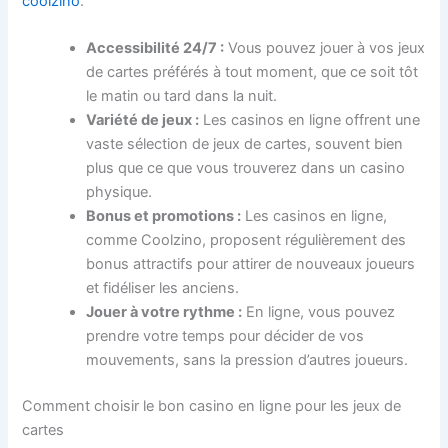
coolzino
.
Accessibilité 24/7 :
Vous pouvez jouer à vos jeux
de cartes préférés à tout moment, que ce soit tôt
le matin ou tard dans la nuit.
Variété de jeux :
Les casinos en ligne offrent une
vaste sélection de jeux de cartes, souvent bien
plus que ce que vous trouverez dans un casino
physique.
Bonus et promotions :
Les casinos en ligne,
comme Coolzino, proposent régulièrement des
bonus attractifs pour attirer de nouveaux joueurs
et fidéliser les anciens.
Jouer à votre rythme :
En ligne, vous pouvez
prendre votre temps pour décider de vos
mouvements, sans la pression d’autres joueurs.
Comment choisir le bon casino en ligne pour les jeux de
cartes