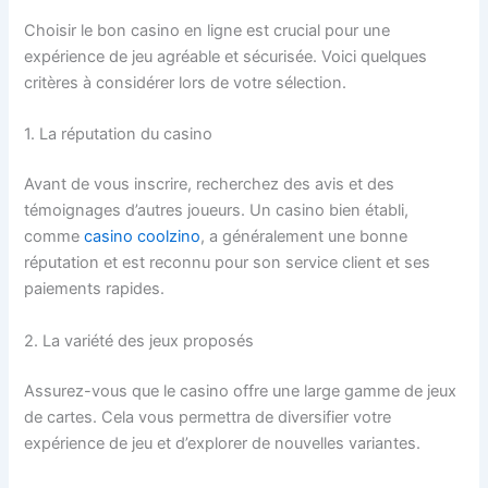
Choisir le bon casino en ligne est crucial pour une
expérience de jeu agréable et sécurisée. Voici quelques
critères à considérer lors de votre sélection.
1. La réputation du casino
Avant de vous inscrire, recherchez des avis et des
témoignages d’autres joueurs. Un casino bien établi,
comme
casino coolzino
, a généralement une bonne
réputation et est reconnu pour son service client et ses
paiements rapides.
2. La variété des jeux proposés
Assurez-vous que le casino offre une large gamme de jeux
de cartes. Cela vous permettra de diversifier votre
expérience de jeu et d’explorer de nouvelles variantes.