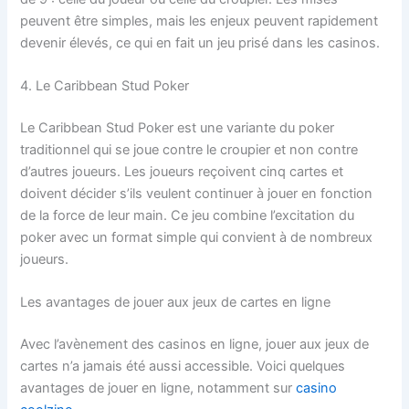
peuvent être simples, mais les enjeux peuvent rapidement
devenir élevés, ce qui en fait un jeu prisé dans les casinos.
4. Le Caribbean Stud Poker
Le Caribbean Stud Poker est une variante du poker
traditionnel qui se joue contre le croupier et non contre
d’autres joueurs. Les joueurs reçoivent cinq cartes et
doivent décider s’ils veulent continuer à jouer en fonction
de la force de leur main. Ce jeu combine l’excitation du
poker avec un format simple qui convient à de nombreux
joueurs.
Les avantages de jouer aux jeux de cartes en ligne
Avec l’avènement des casinos en ligne, jouer aux jeux de
cartes n’a jamais été aussi accessible. Voici quelques
avantages de jouer en ligne, notamment sur
casino