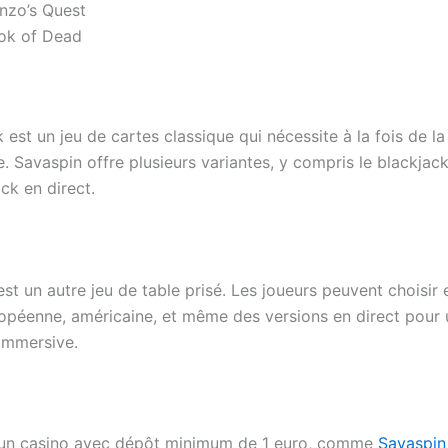
nzo’s Quest
ok of Dead
 est un jeu de cartes classique qui nécessite à la fois de la
. Savaspin offre plusieurs variantes, y compris le blackjac
ack en direct.
est un autre jeu de table prisé. Les joueurs peuvent choisir 
ropéenne, américaine, et même des versions en direct pour
immersive.
 un casino avec dépôt minimum de 1 euro, comme
Savaspin 