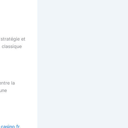
 stratégie et
k classique
entre la
 une
casino fr
,