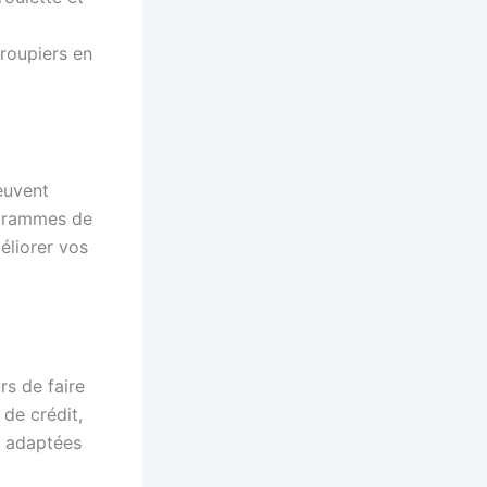
croupiers en
euvent
ogrammes de
éliorer vos
s de faire
 de crédit,
s adaptées