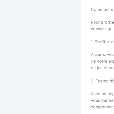
Comment max
Pour profit
conseils qui
1. Profitez 
Assurez-vous
de votre ex
de jeu et v
2. Testez di
Avec un dép
vous permett
compétence