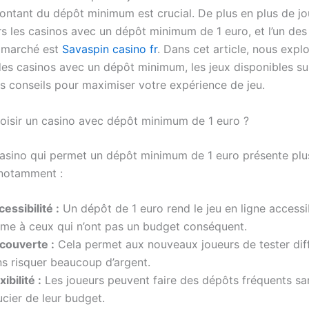
montant du dépôt minimum est crucial. De plus en plus de jo
rs les casinos avec un dépôt minimum de 1 euro, et l’un des
e marché est
Savaspin casino fr
. Dans cet article, nous expl
es casinos avec un dépôt minimum, les jeux disponibles su
es conseils pour maximiser votre expérience de jeu.
oisir un casino avec dépôt minimum de 1 euro ?
casino qui permet un dépôt minimum de 1 euro présente plu
notamment :
essibilité :
Un dépôt de 1 euro rend le jeu en ligne accessi
me à ceux qui n’ont pas un budget conséquent.
couverte :
Cela permet aux nouveaux joueurs de tester diff
ns risquer beaucoup d’argent.
xibilité :
Les joueurs peuvent faire des dépôts fréquents sa
cier de leur budget.