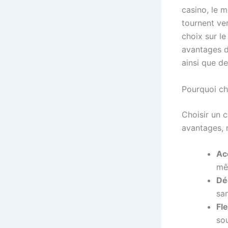
casino, le 
tournent ve
choix sur l
avantages d
ainsi que d
Pourquoi ch
Choisir un 
avantages, 
Acc
mê
Dé
sa
Fle
sou