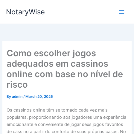
Skip
NotaryWise
to
content
Como escolher jogos
adequados em cassinos
online com base no nível de
risco
By
admin
/
March 20, 2026
Os cassinos online têm se tornado cada vez mais
populares, proporcionando aos jogadores uma experiência
emocionante e conveniente de jogar seus jogos favoritos
de cassino a partir do conforto de suas próprias casas. No