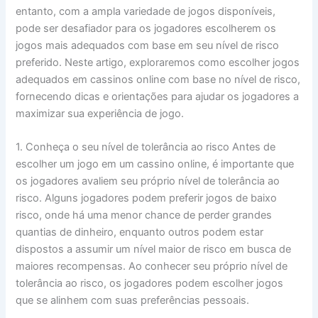
entanto, com a ampla variedade de jogos disponíveis,
pode ser desafiador para os jogadores escolherem os
jogos mais adequados com base em seu nível de risco
preferido. Neste artigo, exploraremos como escolher jogos
adequados em cassinos online com base no nível de risco,
fornecendo dicas e orientações para ajudar os jogadores a
maximizar sua experiência de jogo.
1. Conheça o seu nível de tolerância ao risco Antes de
escolher um jogo em um cassino online, é importante que
os jogadores avaliem seu próprio nível de tolerância ao
risco. Alguns jogadores podem preferir jogos de baixo
risco, onde há uma menor chance de perder grandes
quantias de dinheiro, enquanto outros podem estar
dispostos a assumir um nível maior de risco em busca de
maiores recompensas. Ao conhecer seu próprio nível de
tolerância ao risco, os jogadores podem escolher jogos
que se alinhem com suas preferências pessoais.