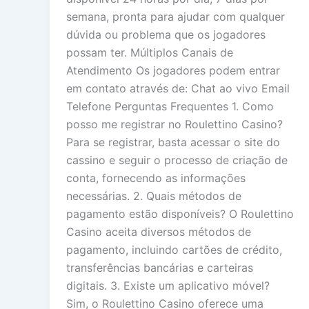
semana, pronta para ajudar com qualquer
dúvida ou problema que os jogadores
possam ter. Múltiplos Canais de
Atendimento Os jogadores podem entrar
em contato através de: Chat ao vivo Email
Telefone Perguntas Frequentes 1. Como
posso me registrar no Roulettino Casino?
Para se registrar, basta acessar o site do
cassino e seguir o processo de criação de
conta, fornecendo as informações
necessárias. 2. Quais métodos de
pagamento estão disponíveis? O Roulettino
Casino aceita diversos métodos de
pagamento, incluindo cartões de crédito,
transferências bancárias e carteiras
digitais. 3. Existe um aplicativo móvel?
Sim, o Roulettino Casino oferece uma