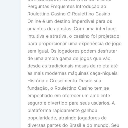
Perguntas Frequentes Introdução ao
Roulettino Casino O Roulettino Casino
Online é um destino imperdível para os
amantes de apostas. Com uma interface
intuitiva e atrativa, o cassino foi projetado
para proporcionar uma experiência de jogo
sem igual. Os jogadores podem desfrutar
de uma ampla gama de jogos que vão
desde as tradicionais mesas de roleta até
as mais modernas máquinas caça-níqueis.
História e Crescimento Desde sua
fundação, o Roulettino Casino tem se
empenhado em oferecer um ambiente
seguro e divertido para seus usuários. A
plataforma rapidamente ganhou
popularidade, atraindo jogadores de
diversas partes do Brasil e do mundo. Seu