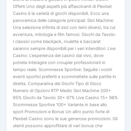
Offerti Uno degli aspetti più affascinanti di Plexbet
Casino è la varietà di giochi disponibili. Ecco una
panoramica delle categorie principali: Slot Machine:
Una selezione infinita di slot con temi diversi, tra cui
avventura, mitologia e film famosi. Giochi da Tavolo:
I classici come blackjack, roulette e baccarat
saranno sempre disponibili per i veri intenditori. Live
Casino: L’esperienza del casinò dal vivo, dove
potrete interagire con croupier professionisti in
tempo reale. Scommesse Sportive: Seguite i vostri
eventi sportivi preferiti e scommettete sulle partite in
diretta. Comparativa dei Giochi Tipo di Gioco
Numero di Opzioni RTP Medio Slot Machine 200+
95% Giochi da Tavolo 30+ 97% Live Casino 15+ 98%
Scommesse Sportive 100+ Variante in base allo
sport Promozioni e Bonus Un altro punto forte di
Plexbet Casino sono le sue generose promozioni. Gli
utenti possono approfittare di vari bonus che