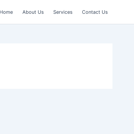
Home
About Us
Services
Contact Us