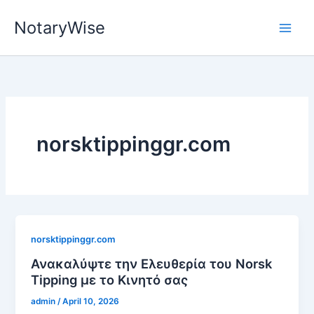
Skip
NotaryWise
to
content
norsktippinggr.com
norsktippinggr.com
Ανακαλύψτε την Ελευθερία του Norsk
Tipping με το Κινητό σας
admin
/
April 10, 2026