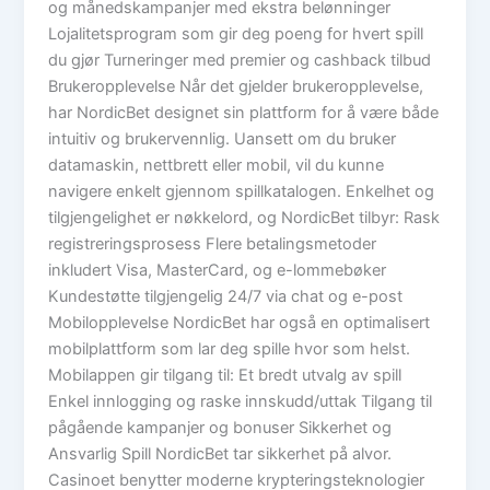
og månedskampanjer med ekstra belønninger
Lojalitetsprogram som gir deg poeng for hvert spill
du gjør Turneringer med premier og cashback tilbud
Brukeropplevelse Når det gjelder brukeropplevelse,
har NordicBet designet sin plattform for å være både
intuitiv og brukervennlig. Uansett om du bruker
datamaskin, nettbrett eller mobil, vil du kunne
navigere enkelt gjennom spillkatalogen. Enkelhet og
tilgjengelighet er nøkkelord, og NordicBet tilbyr: Rask
registreringsprosess Flere betalingsmetoder
inkludert Visa, MasterCard, og e-lommebøker
Kundestøtte tilgjengelig 24/7 via chat og e-post
Mobilopplevelse NordicBet har også en optimalisert
mobilplattform som lar deg spille hvor som helst.
Mobilappen gir tilgang til: Et bredt utvalg av spill
Enkel innlogging og raske innskudd/uttak Tilgang til
pågående kampanjer og bonuser Sikkerhet og
Ansvarlig Spill NordicBet tar sikkerhet på alvor.
Casinoet benytter moderne krypteringsteknologier