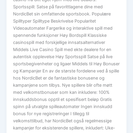
Sportsspill: Satse på favorittlagene dine med
NordicBet sin omfattende sportsbook. Populære
Spilltyper Spilltype Beskrivelse Popularitet
Videoautomater Fargerike og interaktive spill med
spennende funksjoner Høy Bordspill Klassiske
casinospill med forskjellige innsatsalternativer
Middels Live Casino Spill med ekte dealere for en
autentisk opplevelse Høy Sportsspill Satse på live
sportsbegivenheter og ligaer Middels til Høy Bonuser
og Kampanjer En av de største fordelene ved å spille
hos NordicBet er de fantastiske bonusene og
kampanjene som tilbys. Nye spillere blir ofte møtt
med velkomstbonuser som kan inkludere: 100%
innskuddsbonus opptil et spesifisert beløp Gratis
spinn på utvalgte spilleautomater Ingen innskudd
bonus for nye registreringer I tillegg til
velkomsttilbud, har NordicBet også regelmessige
kampanjer for eksisterende spillere, inkludert: Uke-