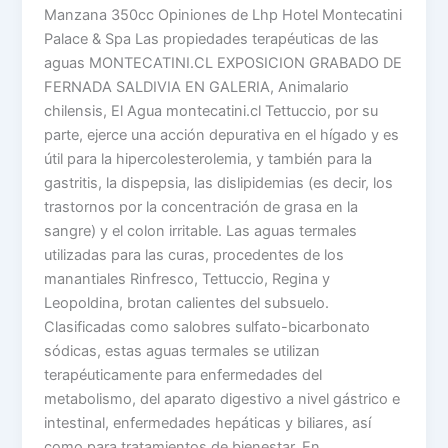
Manzana 350cc Opiniones de Lhp Hotel Montecatini
Palace & Spa Las propiedades terapéuticas de las
aguas MONTECATINI.CL EXPOSICION GRABADO DE
FERNADA SALDIVIA EN GALERIA, Animalario
chilensis, El Agua montecatini.cl Tettuccio, por su
parte, ejerce una acción depurativa en el hígado y es
útil para la hipercolesterolemia, y también para la
gastritis, la dispepsia, las dislipidemias (es decir, los
trastornos por la concentración de grasa en la
sangre) y el colon irritable. Las aguas termales
utilizadas para las curas, procedentes de los
manantiales Rinfresco, Tettuccio, Regina y
Leopoldina, brotan calientes del subsuelo.
Clasificadas como salobres sulfato-bicarbonato
sódicas, estas aguas termales se utilizan
terapéuticamente para enfermedades del
metabolismo, del aparato digestivo a nivel gástrico e
intestinal, enfermedades hepáticas y biliares, así
como para tratamientos de bienestar. En