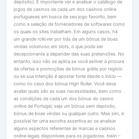
depósito). É importante ver e analisar o catálogo de
jogos de casinos de cada um dos casinos online
portugueses em busca de seu jogo favorito, bem
como a seleção de fornecedores de softwares como
os quais os sites trabalham. Em alguns casos, há
um grande rollover por trás de um bónus de boas
vindas volumoso em slots, o que pode ser
decepcionante a depender das suas pretensões. No
entanto, isso não se aplica se você estiver à procura
de ofertas e promoções de bónus grátis por registo
ou se sua intenção é apostar forte desde o início —
como no caso dos bónus High Roller. Você deve
avaliar quais são as suas necessidades, bem como
as condições de cada um dos bónus do casino
online de Portugal, seja um bónus sem depósito,
bónus de boas vindas ou qualquer outro. Mas sim, é
possível ter uma escolha assertiva ao se analisar
alguns aspectos referentes às marcas e casinos
online legais disponíveis para os jogadores. bwin –