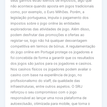
seus ganhos estão isentos de impostos, algo que
não acontece quando aposta em jogos tradicionais
como, por exemplo, o Euro Milhões. Porém, a
legislação portuguesa, imputa o pagamento dos
impostos sobre o jogo online às entidades
exploradoras das atividades de jogo. Além disso,
podem desfrutar das promoções e ofertas ao
registar-se, logo não há qualquer desvantagem
competitiva em termos de bónus. A regulamentação
do jogo online em Portugal protege os jogadores e
foi concebida de forma a garantir que os resultados
dos jogos são justos para os jogadores e casinos.
Nos casinos físicos os jogadores podem avaliar o
casino com base na experiência de jogo, no
profissionalismo do staff, da qualidade das
infraestruturas, entre outros aspetos. O SRIJ
reforçou o seu compromisso com o jogo
responsável ao lançar uma nova plataforma de
autoexclusão, otimizada para mobile, que torna o