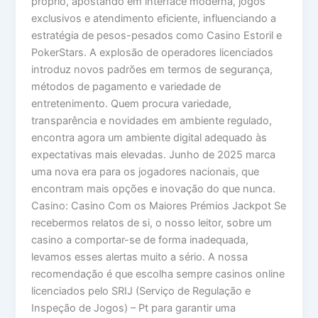
próprio, apostando em interface moderna, jogos
exclusivos e atendimento eficiente, influenciando a
estratégia de pesos-pesados como Casino Estoril e
PokerStars. A explosão de operadores licenciados
introduz novos padrões em termos de segurança,
métodos de pagamento e variedade de
entretenimento. Quem procura variedade,
transparência e novidades em ambiente regulado,
encontra agora um ambiente digital adequado às
expectativas mais elevadas. Junho de 2025 marca
uma nova era para os jogadores nacionais, que
encontram mais opções e inovação do que nunca.
Casino: Casino Com os Maiores Prémios Jackpot Se
recebermos relatos de si, o nosso leitor, sobre um
casino a comportar-se de forma inadequada,
levamos esses alertas muito a sério. A nossa
recomendação é que escolha sempre casinos online
licenciados pelo SRIJ (Serviço de Regulação e
Inspeção de Jogos) – Pt para garantir uma