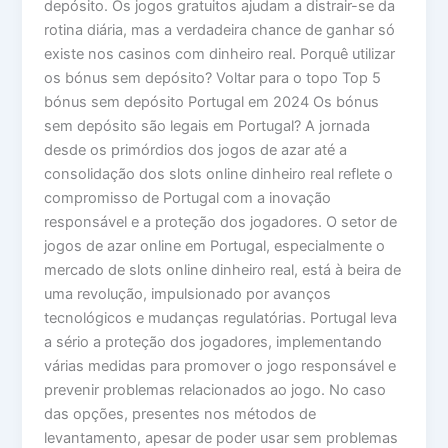
depósito. Os jogos gratuitos ajudam a distrair-se da
rotina diária, mas a verdadeira chance de ganhar só
existe nos casinos com dinheiro real. Porquê utilizar
os bónus sem depósito? Voltar para o topo Top 5
bónus sem depósito Portugal em 2024 Os bónus
sem depósito são legais em Portugal? A jornada
desde os primórdios dos jogos de azar até a
consolidação dos slots online dinheiro real reflete o
compromisso de Portugal com a inovação
responsável e a proteção dos jogadores. O setor de
jogos de azar online em Portugal, especialmente o
mercado de slots online dinheiro real, está à beira de
uma revolução, impulsionado por avanços
tecnológicos e mudanças regulatórias. Portugal leva
a sério a proteção dos jogadores, implementando
várias medidas para promover o jogo responsável e
prevenir problemas relacionados ao jogo. No caso
das opções, presentes nos métodos de
levantamento, apesar de poder usar sem problemas