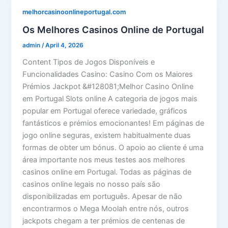
melhorcasinoonlineportugal.com
Os Melhores Casinos Online de Portugal
admin
/
April 4, 2026
Content Tipos de Jogos Disponíveis e
Funcionalidades Casino: Casino Com os Maiores
Prémios Jackpot &#128081;Melhor Casino Online
em Portugal Slots online A categoria de jogos mais
popular em Portugal oferece variedade, gráficos
fantásticos e prémios emocionantes! Em páginas de
jogo online seguras, existem habitualmente duas
formas de obter um bónus. O apoio ao cliente é uma
área importante nos meus testes aos melhores
casinos online em Portugal. Todas as páginas de
casinos online legais no nosso país são
disponibilizadas em português. Apesar de não
encontrarmos o Mega Moolah entre nós, outros
jackpots chegam a ter prémios de centenas de