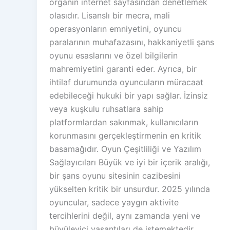
organın internet sayfasından denetlemek
olasıdır. Lisanslı bir mecra, mali
operasyonların emniyetini, oyuncu
paralarının muhafazasını, hakkaniyetli şans
oyunu esaslarını ve özel bilgilerin
mahremiyetini garanti eder. Ayrıca, bir
ihtilaf durumunda oyuncuların müracaat
edebileceği hukuki bir yapı sağlar. İzinsiz
veya kuşkulu ruhsatlara sahip
platformlardan sakınmak, kullanıcıların
korunmasını gerçekleştirmenin en kritik
basamağıdır. Oyun Çeşitliliği ve Yazılım
Sağlayıcıları Büyük ve iyi bir içerik aralığı,
bir şans oyunu sitesinin cazibesini
yükselten kritik bir unsurdur. 2025 yılında
oyuncular, sadece yaygın aktivite
tercihlerini değil, aynı zamanda yeni ve
büyüleyici yaşantıları de istemektedir.