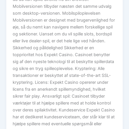
Mobilversionen tilbyder næsten det samme udvalg
som desktop-versionen. Mobilspiloplevelsen
Mobilversionen er designet med brugervenlighed for
øje, så du nemt kan navigere mellem forskellige spil
og sektioner. Uanset om du vil spille slots, bordspil
eller live dealer-spil, er det hele lige ved hånden.
Sikkerhed og pålidelighed Sikkerhed er en
topprioritet hos Expekt Casino. Casinoet benytter
sig af den nyeste teknologi til at beskytte spillerdata
og sikre en tryg spilleoplevelse. Kryptering: Alle
transaktioner er beskyttet af state-of-the-art SSL-
kryptering. Licens: Expekt Casino opererer under
licens fra en anerkendt spillemyndighed, hvilket
sikrer fair play. Ansvarligt spil: Casinoet tilbyder
værktøjer til at hjælpe spillere med at holde kontrol
over deres spilaktivitet. Kundeservice Expekt Casino
har et dedikeret kundeserviceteam, der står klar til at
hjælpe spillere med eventuelle spørgsmål eller