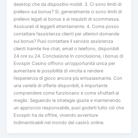
desktop che da dispositivi mobili. 3. Ci sono limiti di
prelievo sui bonus? Sì, generalmente ci sono limiti di
prelievo legati ai bonus e ai requisiti di scommessa.
Assicurati di leggerli attentamente. 4. Come posso
contattare l’assistenza clienti per ulteriori domande
sui bonus? Puoi contattare il servizio assistenza
clienti tramite live chat, email o telefono, disponibili
24 ore su 24. Conclusione In conclusione, i bonus di
Evospin Casino offrono un’opportunità unica per
aumentare le possibilità di vincita e rendere
l’esperienza di gioco ancora più entusiasmante. Con
una varietà di offerte disponibili, è importante
comprendere come funzionano e come sfruttarli al
meglio. Seguendo le strategie giuste e mantenendo
un approccio responsabile, puoi goderti tutto ciò che
Evospin ha da offrire, vivendo avventure
indimenticabili nel mondo dei casinò online.