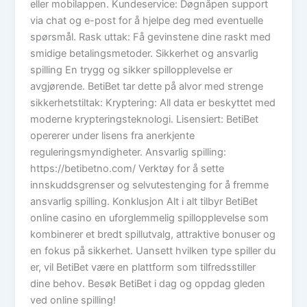
eller mobilappen. Kundeservice: Døgnåpen support
via chat og e-post for å hjelpe deg med eventuelle
spørsmål. Rask uttak: Få gevinstene dine raskt med
smidige betalingsmetoder. Sikkerhet og ansvarlig
spilling En trygg og sikker spillopplevelse er
avgjørende. BetiBet tar dette på alvor med strenge
sikkerhetstiltak: Kryptering: All data er beskyttet med
moderne krypteringsteknologi. Lisensiert: BetiBet
opererer under lisens fra anerkjente
reguleringsmyndigheter. Ansvarlig spilling:
https://betibetno.com/ Verktøy for å sette
innskuddsgrenser og selvutestenging for å fremme
ansvarlig spilling. Konklusjon Alt i alt tilbyr BetiBet
online casino en uforglemmelig spillopplevelse som
kombinerer et bredt spillutvalg, attraktive bonuser og
en fokus på sikkerhet. Uansett hvilken type spiller du
er, vil BetiBet være en plattform som tilfredsstiller
dine behov. Besøk BetiBet i dag og oppdag gleden
ved online spilling!