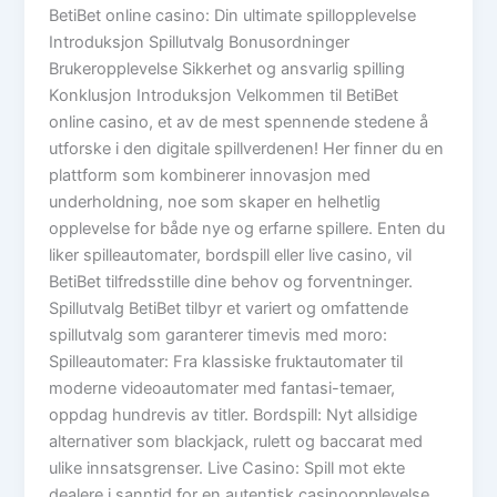
BetiBet online casino: Din ultimate spillopplevelse
Introduksjon Spillutvalg Bonusordninger
Brukeropplevelse Sikkerhet og ansvarlig spilling
Konklusjon Introduksjon Velkommen til BetiBet
online casino, et av de mest spennende stedene å
utforske i den digitale spillverdenen! Her finner du en
plattform som kombinerer innovasjon med
underholdning, noe som skaper en helhetlig
opplevelse for både nye og erfarne spillere. Enten du
liker spilleautomater, bordspill eller live casino, vil
BetiBet tilfredsstille dine behov og forventninger.
Spillutvalg BetiBet tilbyr et variert og omfattende
spillutvalg som garanterer timevis med moro:
Spilleautomater: Fra klassiske fruktautomater til
moderne videoautomater med fantasi-temaer,
oppdag hundrevis av titler. Bordspill: Nyt allsidige
alternativer som blackjack, rulett og baccarat med
ulike innsatsgrenser. Live Casino: Spill mot ekte
dealere i sanntid for en autentisk casinoopplevelse