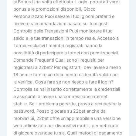
ai Bonus Una volta effettuato il login, potrai attivare i
bonus e le promozioni disponibili. Gioco
Personalizzato Puoi salvare i tuoi giochi preferiti e
ricevere raccomandazioni basate sui tuoi gusti.
Controllo delle Transazioni Puoi monitorare il tuo
saldo e le tue transazioni in tempo reale. Accesso a
Tornei Esclusivi I membri registrati hanno la
possibilità di partecipare a tornei con premi speciali.
Domande Frequenti Quali sono i requisiti per
registrarsi a 22bet? Per registrarti, devi avere almeno
18 anni e fornire un documento d’identità valido per
la verifica. Cosa fare se non riesco a fare il login?
Controlla se hai inserito correttamente le credenziali
e assicurati di avere una connessione internet
stabile. Se il problema persiste, prova a recuperare la
password. Posso giocare su 22bet anche da
mobile? Sì, 22bet offre un’app mobile e una versione
web ottimizzata per dispositivi mobili, permettendo
di giocare ovunque tu sia. Quali metodi di pagamento